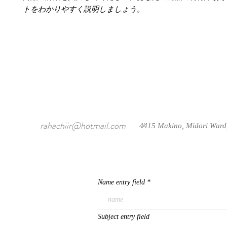
トをわかりやすく説明しましょう。
rahachiir@hotmail.com
4415 Makino, Midori Ward
/
Name entry field
Subject entry field