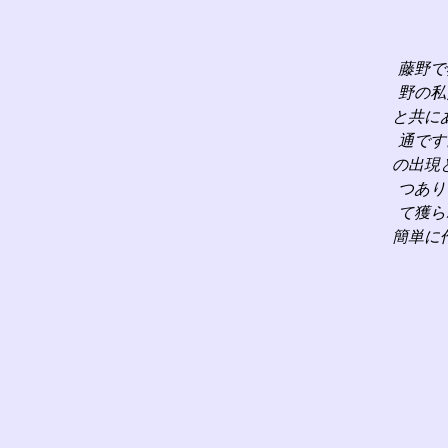
藤野で
野の私
と共に
通です
の出現
つあり
て獲ら
簡単に