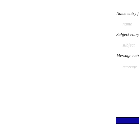
Name entry f
Subject entry
Message entr