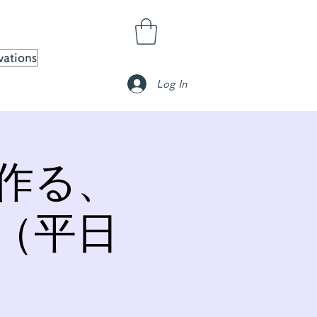
vations
Log In
作る、
（平日