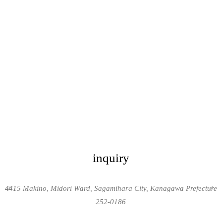
inquiry
4415 Makino, Midori Ward, Sagamihara City, Kanagawa Prefecture
/
/
252-0186