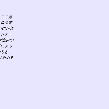
、ここ藤
、畜産業
いのが普
タンナー
が進みつ
猟によっ
のみと、
り組める