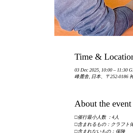
Time & Locatio
03 Dec 2025, 10:00 – 11:30
峰麓舎, 日本、〒252-01
About the event
□催行最小人数 ：4人 
□含まれるもの：クラフト体
□含まれないもの：保険 