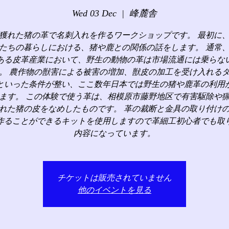
Wed 03 Dec
  |  
峰麓舎
獲れた猪の革で名刺入れを作るワークショップです。 最初に
たちの暮らしにおける、猪や鹿との関係の話をします。 通常
ある皮革産業において、野生の動物の革は市場流通には乗らな
。 農作物の獣害による被害の増加、獣皮の加工を受け入れる
といった条件が整い、ここ数年日本では野生の猪や鹿革の利用
ます。 この体験で使う革は、相模原市藤野地区で有害駆除や
れた猪の皮をなめしたものです。 革の裁断と金具の取り付け
作ることができるキットを使用しますので革細工初心者でも取
内容になっています。
チケットは販売されていません
他のイベントを見る