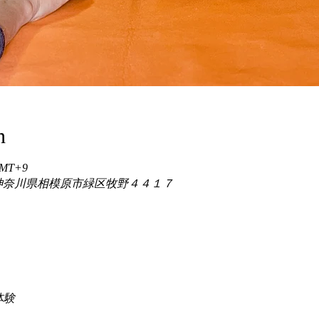
n
 GMT+9
86 神奈川県相模原市緑区牧野４４１７
験 