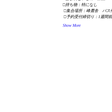
□持ち物：特になし
 □集合場所：峰麓舎　バス
 □予約受付締切り：1週間
Show More