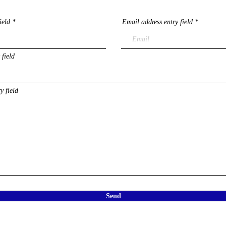
ield
Email address entry field
 field
y field
Send