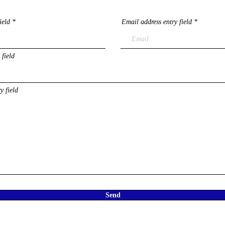
ield
Email address entry field
 field
y field
Send