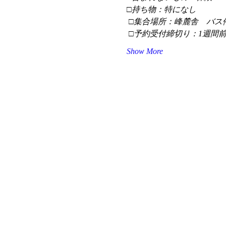
□持ち物：特になし
 □集合場所：峰麓舎　バス
 □予約受付締切り：1週間
Show More