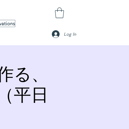
vations
Log In
作る、
（平日