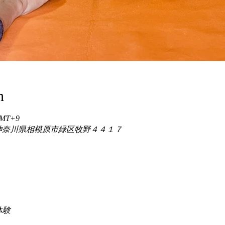
n
 GMT+9
86 神奈川県相模原市緑区牧野４４１７
験 