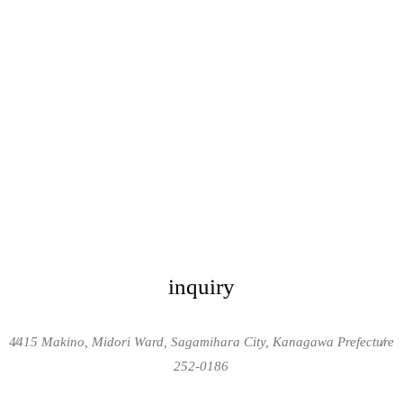
inquiry
4415 Makino, Midori Ward, Sagamihara City, Kanagawa Prefecture
/
/
252-0186