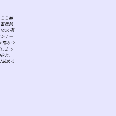
、ここ藤
、畜産業
いのが普
タンナー
が進みつ
猟によっ
のみと、
り組める