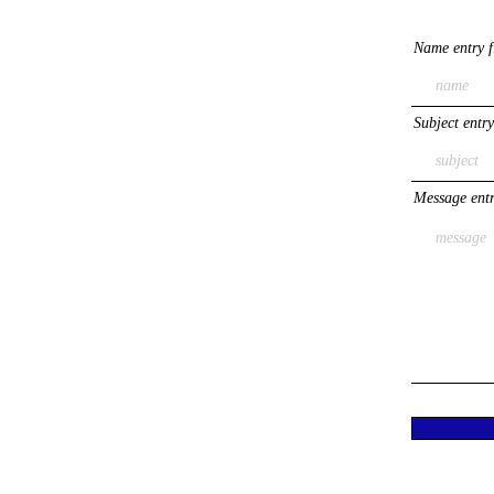
Name entry f
Subject entry
Message entr