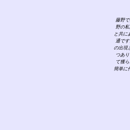
藤野で
野の私
と共に
通です
の出現
つあり
て獲ら
簡単に