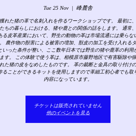
Tue 25 Nov
  |  
峰麓舎
獲れた猪の革で名刺入れを作るワークショップです。 最初に
たちの暮らしにおける、猪や鹿との関係の話をします。 通常
ある皮革産業において、野生の動物の革は市場流通には乗らな
。 農作物の獣害による被害の増加、獣皮の加工を受け入れる
といった条件が整い、ここ数年日本では野生の猪や鹿革の利用
ます。 この体験で使う革は、相模原市藤野地区で有害駆除や
れた猪の皮をなめしたものです。 革の裁断と金具の取り付け
作ることができるキットを使用しますので革細工初心者でも取
内容になっています。
チケットは販売されていません
他のイベントを見る