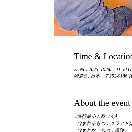
Time & Locatio
25 Nov 2025, 10:00 – 11:30
峰麓舎, 日本、〒252-01
About the event
□催行最小人数 ：4人 
□含まれるもの：クラフト体
□含まれないもの：保険 