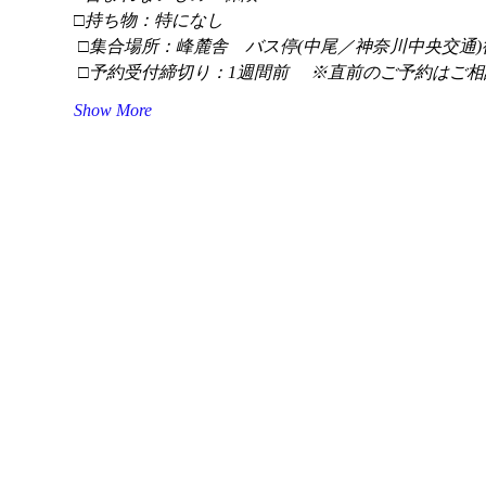
□持ち物：特になし
 □集合場所：峰麓舎　バス停(中尾／神奈川中央交通)
 □予約受付締切り：1週間前 　※直前のご予約はご相
Show More