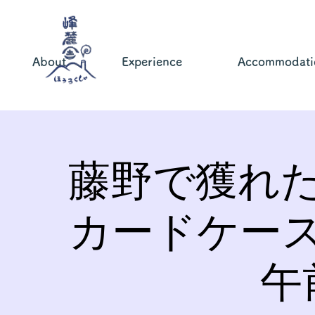
About
Experience
Accommodati
藤野で獲れ
カードケー
午