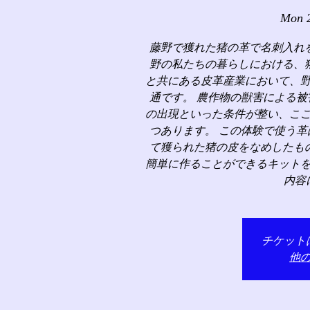
Mon 
藤野で獲れた猪の革で名刺入れ
野の私たちの暮らしにおける、
と共にある皮革産業において、
通です。 農作物の獣害による
の出現といった条件が整い、こ
つあります。 この体験で使う
て獲られた猪の皮をなめしたも
簡単に作ることができるキット
内容
チケット
他