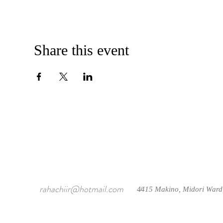
Share this event
rahachiir@hotmail.com
4415 Makino, Midori Ward
/