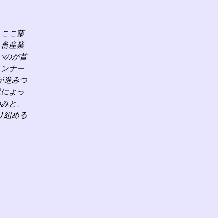
、ここ藤
、畜産業
いのが普
タンナー
が進みつ
猟によっ
のみと、
り組める