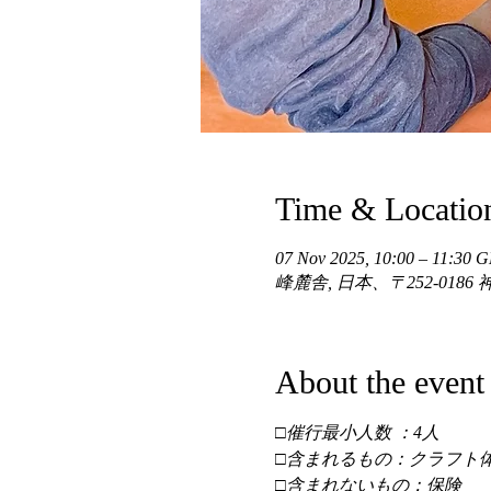
Time & Locatio
07 Nov 2025, 10:00 – 11:30
峰麓舎, 日本、〒252-01
About the event
□催行最小人数 ：4人 
□含まれるもの：クラフト体
□含まれないもの：保険 