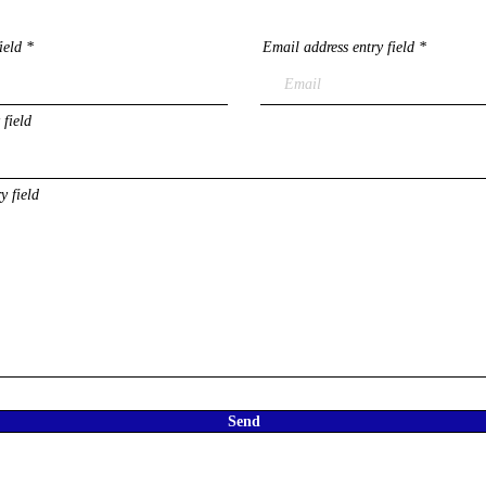
ield
Email address entry field
 field
y field
Send