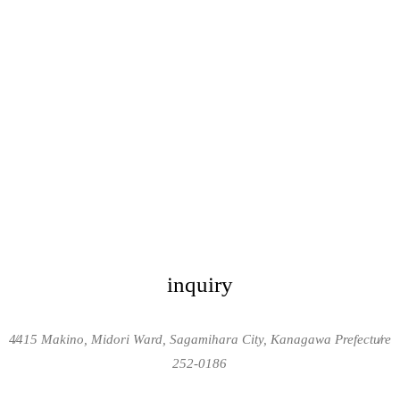
inquiry
4415 Makino, Midori Ward, Sagamihara City, Kanagawa Prefecture
/
/
252-0186