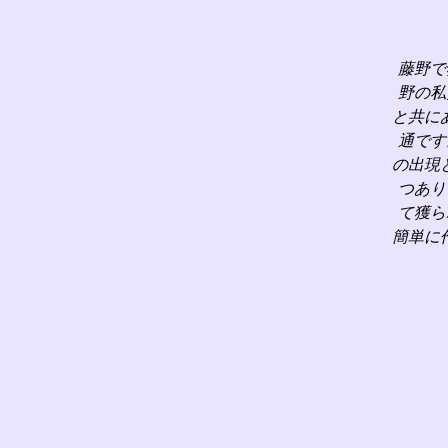
藤野で
野の私
と共に
通です
の出現
つあり
て獲ら
簡単に