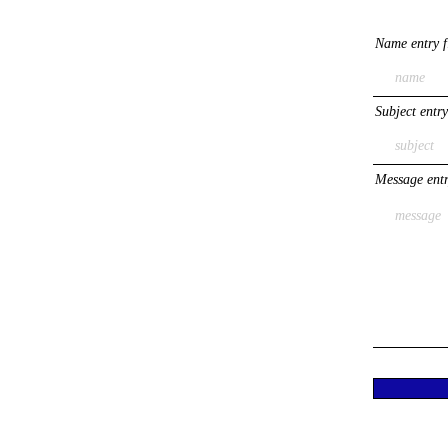
Name entry f
Subject entry
Message entr