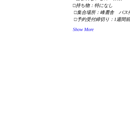
□持ち物：特になし
 □集合場所：峰麓舎　バス
 □予約受付締切り：1週間
Show More