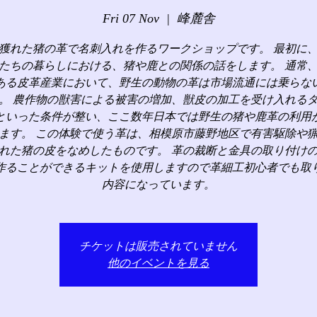
Fri 07 Nov
  |  
峰麓舎
獲れた猪の革で名刺入れを作るワークショップです。 最初に
たちの暮らしにおける、猪や鹿との関係の話をします。 通常
ある皮革産業において、野生の動物の革は市場流通には乗らな
。 農作物の獣害による被害の増加、獣皮の加工を受け入れる
といった条件が整い、ここ数年日本では野生の猪や鹿革の利用
ます。 この体験で使う革は、相模原市藤野地区で有害駆除や
れた猪の皮をなめしたものです。 革の裁断と金具の取り付け
作ることができるキットを使用しますので革細工初心者でも取
内容になっています。
チケットは販売されていません
他のイベントを見る