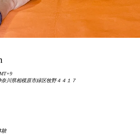
n
 GMT+9
86 神奈川県相模原市緑区牧野４４１７
験 