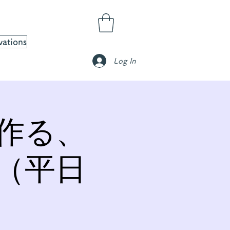
vations
Log In
作る、
（平日