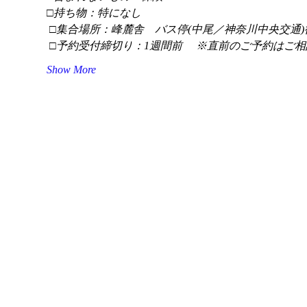
□持ち物：特になし
 □集合場所：峰麓舎　バス停(中尾／神奈川中央交通)
 □予約受付締切り：1週間前 　※直前のご予約はご相
Show More