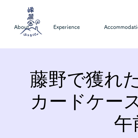
About
Experience
Accommodati
藤野で獲れ
カードケー
午