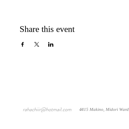
Share this event
rahachiir@hotmail.com
4415 Makino, Midori Ward
/