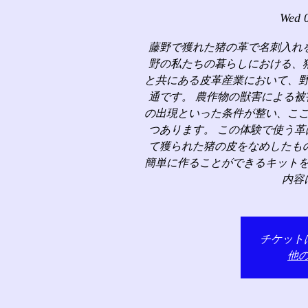
Wed 
藤野で獲れた猪の革で名刺入れ
野の私たちの暮らしにおける、
と共にある皮革産業において、
通です。 農作物の獣害による
の出現といった条件が整い、こ
つあります。 この体験で使う
て獲られた猪の皮をなめしたも
簡単に作ることができるキット
内容
チケット
他