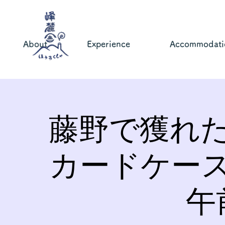
About
Experience
Accommodati
藤野で獲れ
カードケー
午