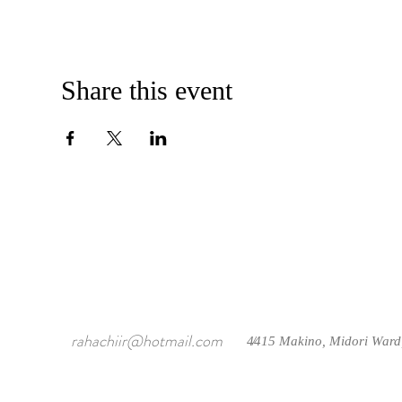
Share this event
rahachiir@hotmail.com
4415 Makino, Midori Ward
/