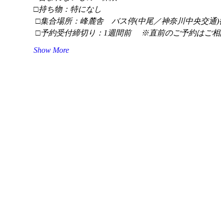
□持ち物：特になし
 □集合場所：峰麓舎　バス停(中尾／神奈川中央交通)
 □予約受付締切り：1週間前 　※直前のご予約はご相
Show More