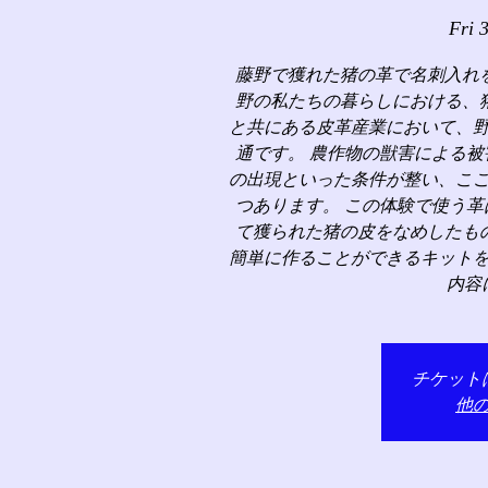
Fri 
藤野で獲れた猪の革で名刺入れ
野の私たちの暮らしにおける、
と共にある皮革産業において、
通です。 農作物の獣害による
の出現といった条件が整い、こ
つあります。 この体験で使う
て獲られた猪の皮をなめしたも
簡単に作ることができるキット
内容
チケット
他