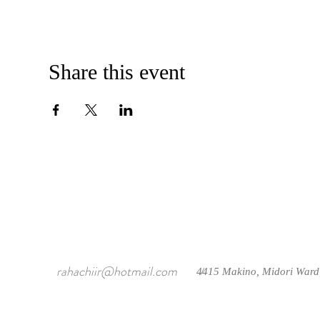
Share this event
rahachiir@hotmail.com
4415 Makino, Midori Ward
/