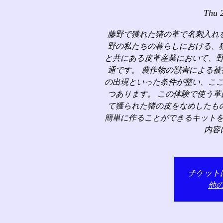
Thu 
藤野で獲れた猪の革で名刺入れ
野の私たちの暮らしにおける、
と共にある皮革産業において、
通です。 農作物の獣害による
の出現といった条件が整い、こ
つあります。 この体験で使う
て獲られた猪の皮をなめしたも
簡単に作ることができるキット
内容
チケット
他