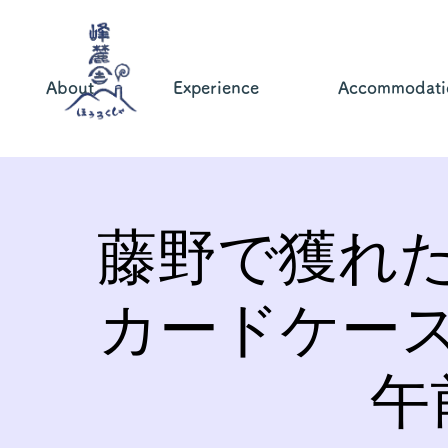
About
Experience
Accommodati
藤野で獲れ
カードケー
午