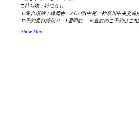
□持ち物：特になし
 □集合場所：峰麓舎　バス停(中尾／神奈川中央交通)
 □予約受付締切り：1週間前 　※直前のご予約はご相
Show More