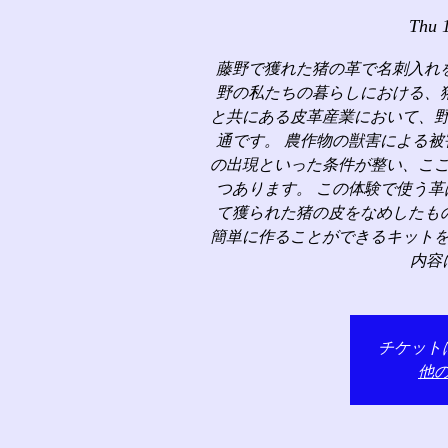
Thu 
藤野で獲れた猪の革で名刺入れ
野の私たちの暮らしにおける、
と共にある皮革産業において、
通です。 農作物の獣害による
の出現といった条件が整い、こ
つあります。 この体験で使う
て獲られた猪の皮をなめしたも
簡単に作ることができるキット
内容
チケット
他