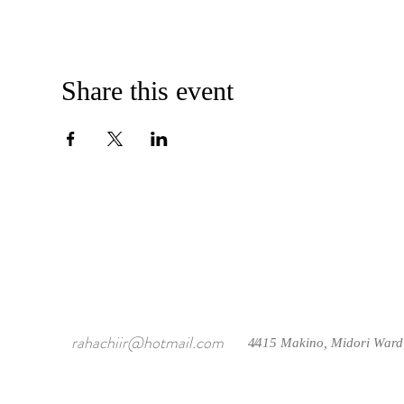
Share this event
rahachiir@hotmail.com
4415 Makino, Midori Ward
/