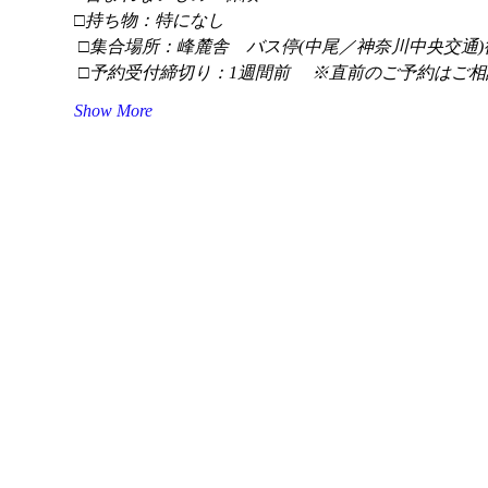
□持ち物：特になし
 □集合場所：峰麓舎　バス停(中尾／神奈川中央交通)
 □予約受付締切り：1週間前 　※直前のご予約はご相
Show More