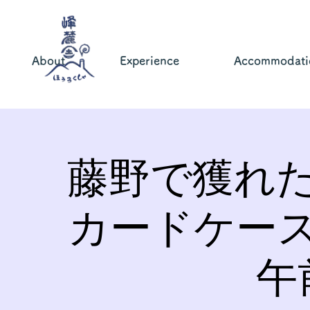
About
Experience
Accommodati
藤野で獲れ
カードケー
午