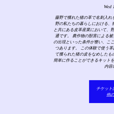
Wed 
藤野で獲れた猪の革で名刺入れ
野の私たちの暮らしにおける、
と共にある皮革産業において、
通です。 農作物の獣害による
の出現といった条件が整い、こ
つあります。 この体験で使う
て獲られた猪の皮をなめしたも
簡単に作ることができるキット
内容
チケット
他