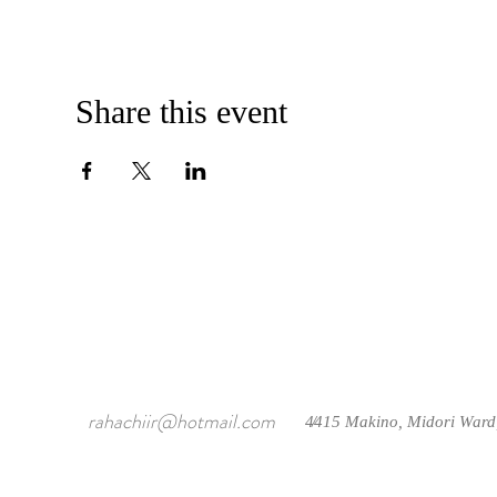
Share this event
rahachiir@hotmail.com
4415 Makino, Midori Ward
/