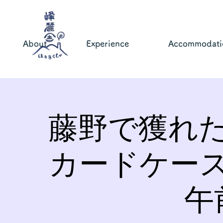
About
Experience
Accommodati
藤野で獲れ
カードケー
午