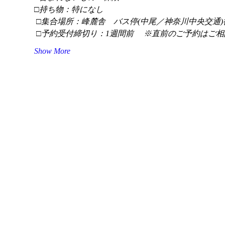
□持ち物：特になし
 □集合場所：峰麓舎　バス停(中尾／神奈川中央交通)
 □予約受付締切り：1週間前 　※直前のご予約はご相
Show More