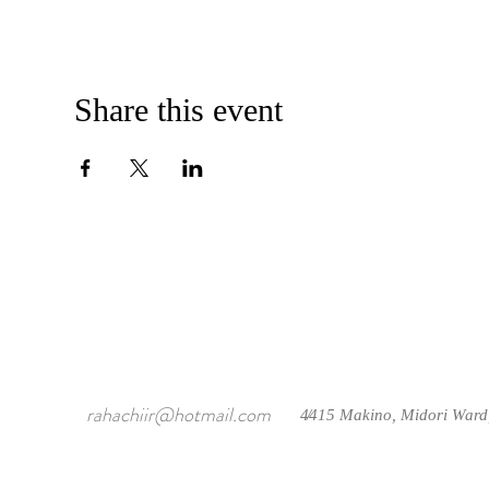
Share this event
rahachiir@hotmail.com
4415 Makino, Midori Ward
/