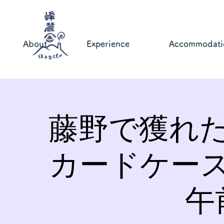
About
Experience
Accommodati
藤野で獲れ
カードケー
午