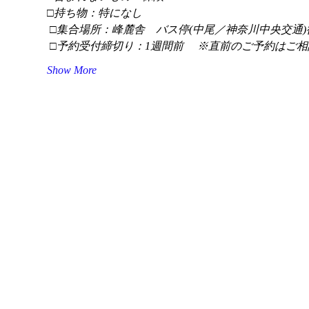
□持ち物：特になし
 □集合場所：峰麓舎　バス停(中尾／神奈川中央交通)
 □予約受付締切り：1週間前 　※直前のご予約はご相
Show More