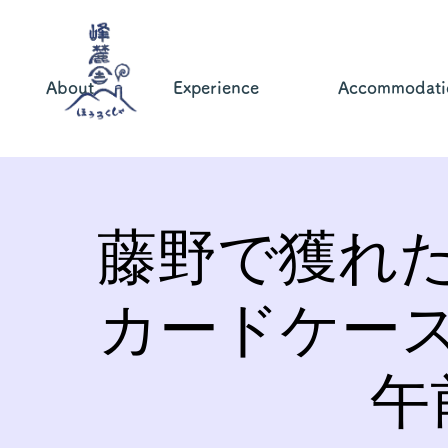
About
Experience
Accommodati
藤野で獲れ
カードケー
午