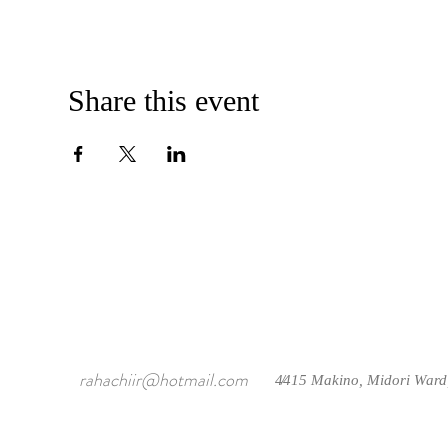
Share this event
rahachiir@hotmail.com
4415 Makino, Midori Ward
/