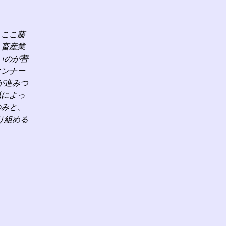
、ここ藤
、畜産業
いのが普
タンナー
が進みつ
猟によっ
のみと、
り組める