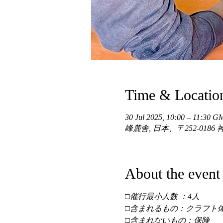
Time & Locatio
30 Jul 2025, 10:00 – 11:30 
峰麓舎, 日本、〒252-01
About the event
□催行最小人数 ：4人 
□含まれるもの：クラフト体
□含まれないもの：保険 