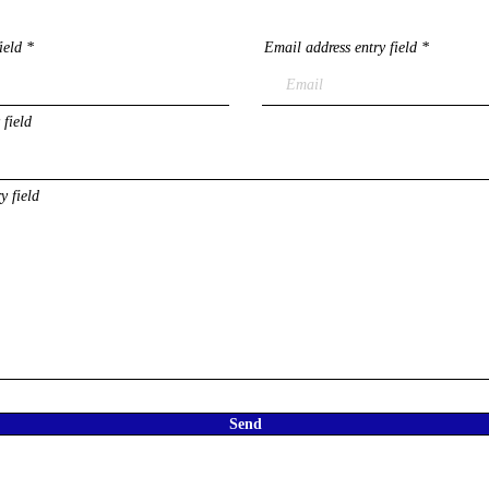
ield
Email address entry field
 field
y field
Send