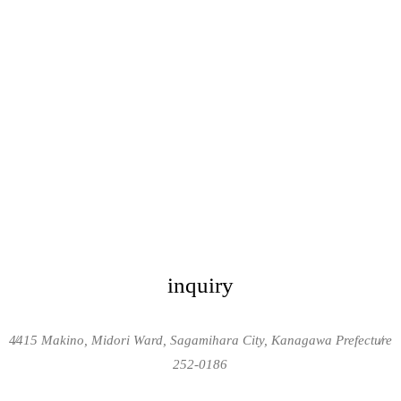
inquiry
4415 Makino, Midori Ward, Sagamihara City, Kanagawa Prefecture
/
/
252-0186