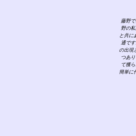
藤野で
野の私
と共に
通です
の出現
つあり
て獲ら
簡単に