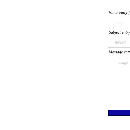
Name entry f
Subject entry
Message entr