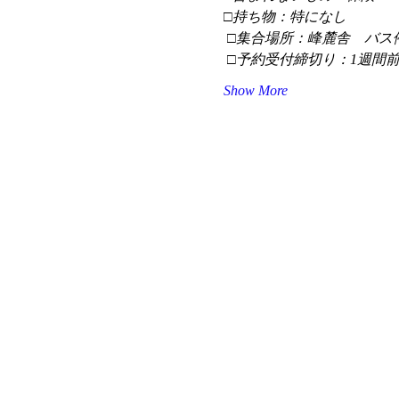
□持ち物：特になし
 □集合場所：峰麓舎　バス
 □予約受付締切り：1週間
Show More