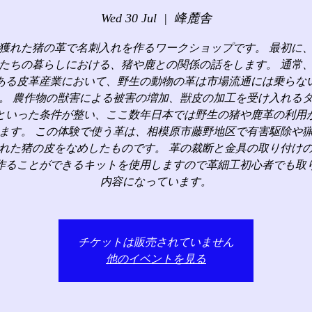
Wed 30 Jul
  |  
峰麓舎
獲れた猪の革で名刺入れを作るワークショップです。 最初に
たちの暮らしにおける、猪や鹿との関係の話をします。 通常
ある皮革産業において、野生の動物の革は市場流通には乗らな
。 農作物の獣害による被害の増加、獣皮の加工を受け入れる
といった条件が整い、ここ数年日本では野生の猪や鹿革の利用
ます。 この体験で使う革は、相模原市藤野地区で有害駆除や
れた猪の皮をなめしたものです。 革の裁断と金具の取り付け
作ることができるキットを使用しますので革細工初心者でも取
内容になっています。
チケットは販売されていません
他のイベントを見る