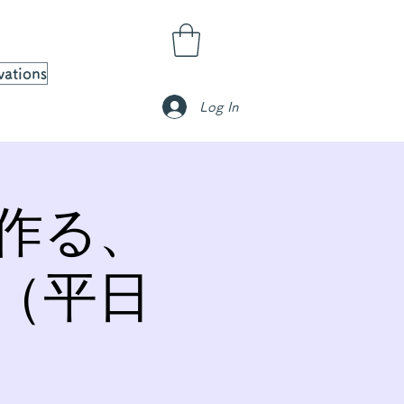
vations
Log In
作る、
（平日