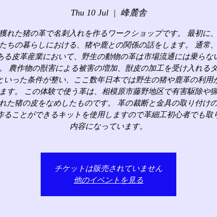
Thu 10 Jul
  |  
峰麓舎
獲れた猪の革で名刺入れを作るワークショップです。 最初に
たちの暮らしにおける、猪や鹿との関係の話をします。 通常
ある皮革産業において、野生の動物の革は市場流通には乗らな
。 農作物の獣害による被害の増加、獣皮の加工を受け入れる
といった条件が整い、ここ数年日本では野生の猪や鹿革の利用
ます。 この体験で使う革は、相模原市藤野地区で有害駆除や
れた猪の皮をなめしたものです。 革の裁断と金具の取り付け
作ることができるキットを使用しますので革細工初心者でも取
内容になっています。
チケットは販売されていません
他のイベントを見る