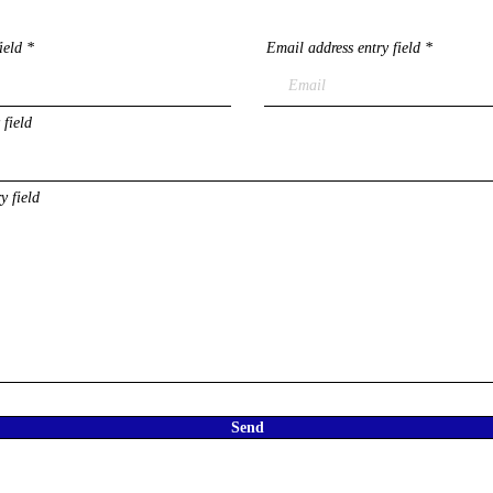
ield
Email address entry field
 field
y field
Send