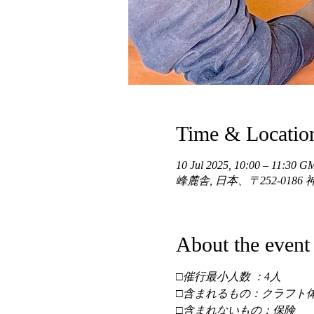
Time & Locatio
10 Jul 2025, 10:00 – 11:30 
峰麓舎, 日本、〒252-01
About the event
□催行最小人数 ：4人 
□含まれるもの：クラフト体
□含まれないもの：保険 