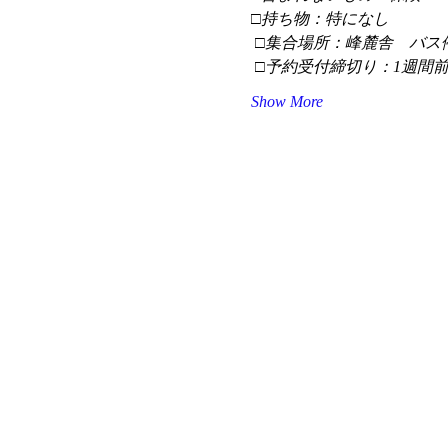
□持ち物：特になし
 □集合場所：峰麓舎　バス
 □予約受付締切り：1週間
Show More