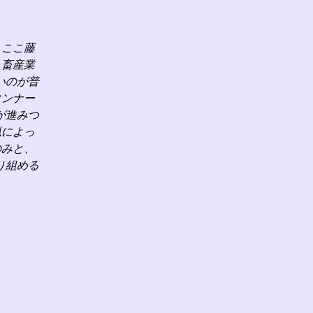
、ここ藤
、畜産業
いのが普
タンナー
が進みつ
猟によっ
のみと、
り組める