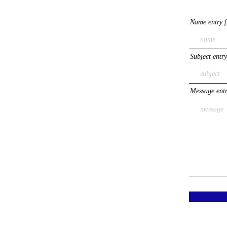
Name entry f
Subject entry
Message entr