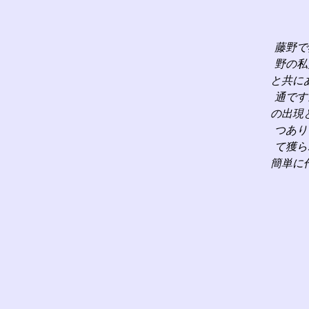
藤野で
野の私
と共に
通です
の出現
つあり
て獲ら
簡単に