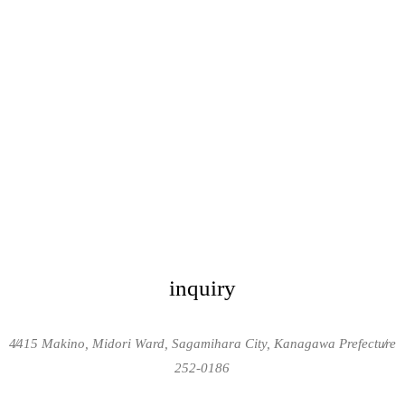
inquiry
4415 Makino, Midori Ward, Sagamihara City, Kanagawa Prefecture
/
/
252-0186