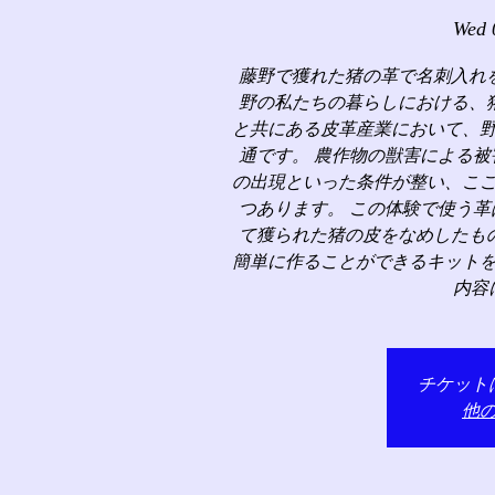
Wed 
藤野で獲れた猪の革で名刺入れ
野の私たちの暮らしにおける、
と共にある皮革産業において、
通です。 農作物の獣害による
の出現といった条件が整い、こ
つあります。 この体験で使う
て獲られた猪の皮をなめしたも
簡単に作ることができるキット
内容
チケット
他