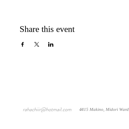
Share this event
rahachiir@hotmail.com
4415 Makino, Midori Ward
/