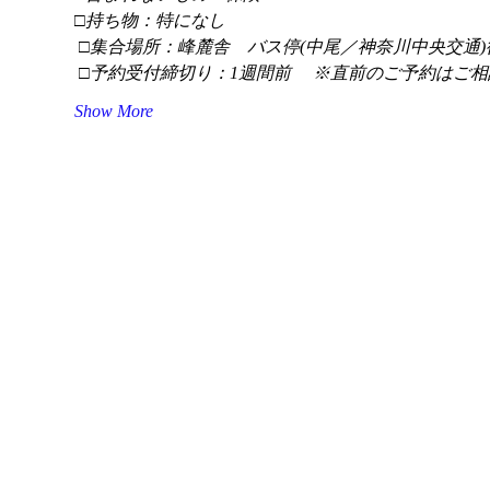
□持ち物：特になし
 □集合場所：峰麓舎　バス停(中尾／神奈川中央交通)
 □予約受付締切り：1週間前 　※直前のご予約はご相
Show More