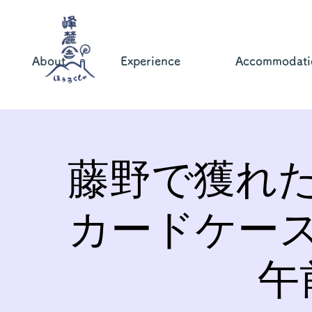
About
Experience
Accommodati
藤野で獲れ
カードケー
午