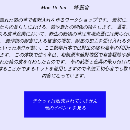
Mon 16 Jun
  |  
峰麓舎
獲れた猪の革で名刺入れを作るワークショップです。 最初に
たちの暮らしにおける、猪や鹿との関係の話をします。 通常
ある皮革産業において、野生の動物の革は市場流通には乗らな
。 農作物の獣害による被害の増加、獣皮の加工を受け入れる
といった条件が整い、ここ数年日本では野生の猪や鹿革の利用
ます。 この体験で使う革は、相模原市藤野地区で有害駆除や
れた猪の皮をなめしたものです。 革の裁断と金具の取り付け
作ることができるキットを使用しますので革細工初心者でも取
内容になっています。
チケットは販売されていません
他のイベントを見る