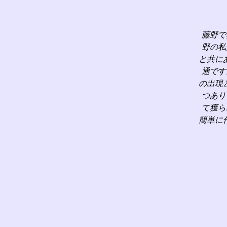
藤野で
野の私
と共に
通です
の出現
つあり
て獲ら
簡単に