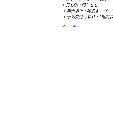
□持ち物：特になし
 □集合場所：峰麓舎　バス
 □予約受付締切り：1週間
Show More