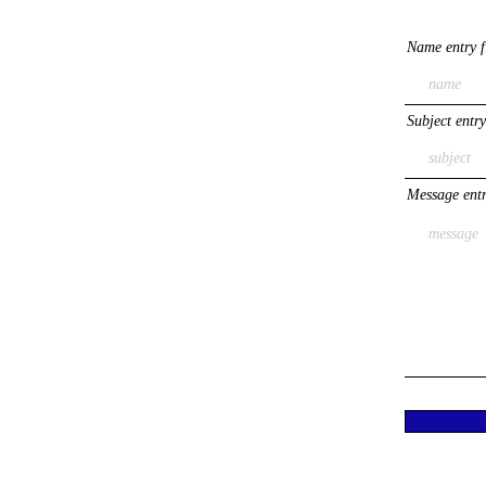
Name entry f
Subject entry
Message entr