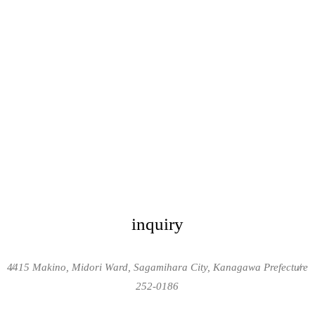
inquiry
4415 Makino, Midori Ward, Sagamihara City, Kanagawa Prefecture
/
/
252-0186