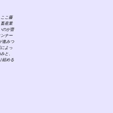
、ここ藤
、畜産業
いのが普
タンナー
が進みつ
猟によっ
のみと、
り組める