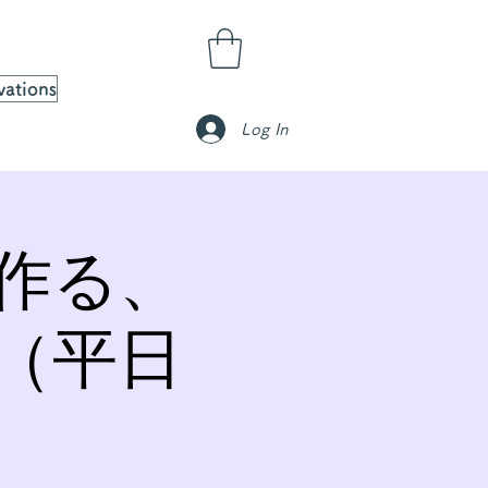
vations
Log In
作る、
（平日