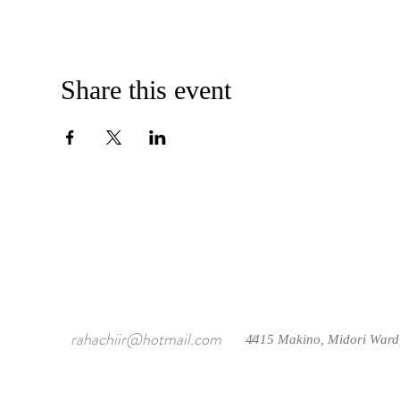
Share this event
rahachiir@hotmail.com
4415 Makino, Midori Ward
/