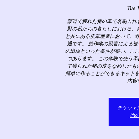
Tue 
藤野で獲れた猪の革で名刺入れ
野の私たちの暮らしにおける、
と共にある皮革産業において、
通です。 農作物の獣害による
の出現といった条件が整い、こ
つあります。 この体験で使う
て獲られた猪の皮をなめしたも
簡単に作ることができるキット
内容
チケット
他