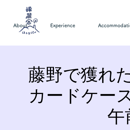
About
Experience
Accommodati
藤野で獲れ
カードケー
午