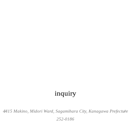
inquiry
4415 Makino, Midori Ward, Sagamihara City, Kanagawa Prefecture
/
/
252-0186