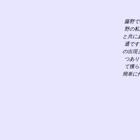
藤野で
野の私
と共に
通です
の出現
つあり
て獲ら
簡単に