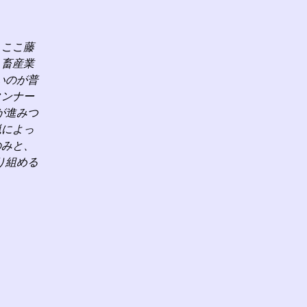
、ここ藤
、畜産業
いのが普
タンナー
が進みつ
猟によっ
のみと、
り組める