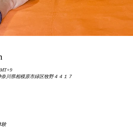
n
 GMT+9
86 神奈川県相模原市緑区牧野４４１７
験 