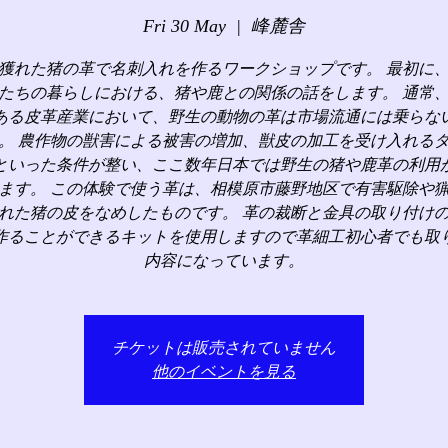
Fri 30 May
  |  
峰麓舎
獲れた猪の革で名刺入れを作るワークショップです。 最初に
たちの暮らしにおける、猪や鹿との関係の話をします。 通常
ある皮革産業において、野生の動物の革は市場流通には乗らな
。 農作物の獣害による被害の増加、獣皮の加工を受け入れる
といった条件が整い、ここ数年日本では野生の猪や鹿革の利用
ます。 この体験で使う革は、相模原市藤野地区で有害駆除や
れた猪の皮をなめしたものです。 革の裁断と金具の取り付け
作ることができるキットを使用しますので革細工初心者でも取
内容になっています。
チケットは販売されていません
他のイベントを見る