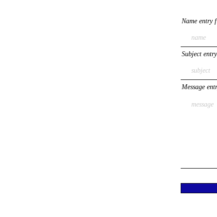
Name entry f
Subject entry
Message entr