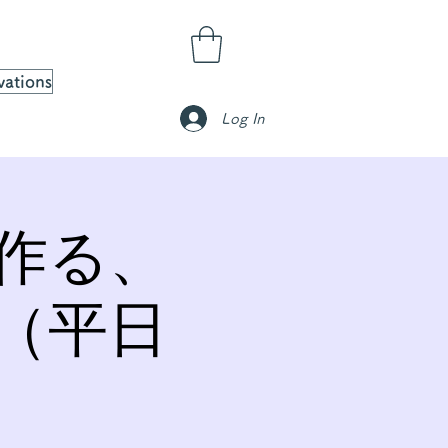
vations
Log In
作る、
（平日