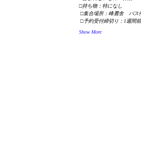
□持ち物：特になし
 □集合場所：峰麓舎　バス
 □予約受付締切り：1週間
Show More