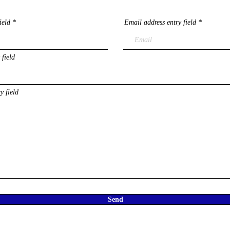
ield
Email address entry field
 field
y field
Send