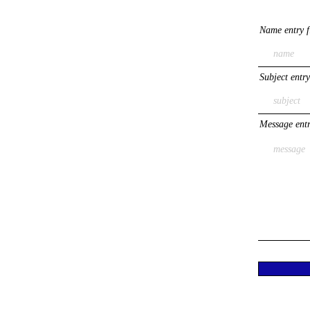
Name entry f
Subject entry
Message entr