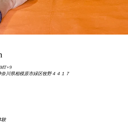
n
 GMT+9
86 神奈川県相模原市緑区牧野４４１７
験 