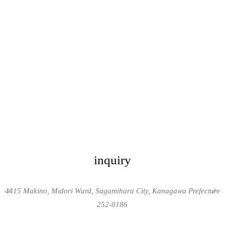
inquiry
4415 Makino, Midori Ward, Sagamihara City, Kanagawa Prefecture
/
/
252-0186