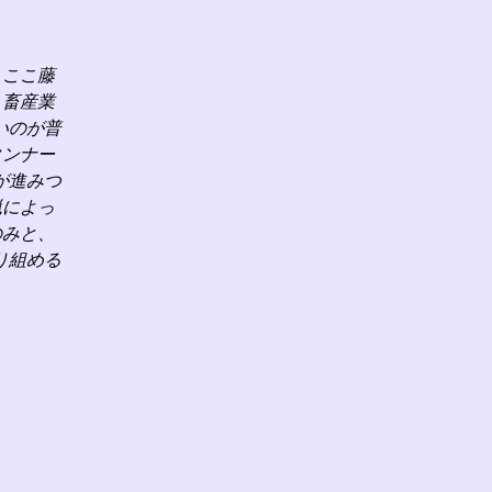
、ここ藤
、畜産業
いのが普
タンナー
が進みつ
猟によっ
のみと、
り組める