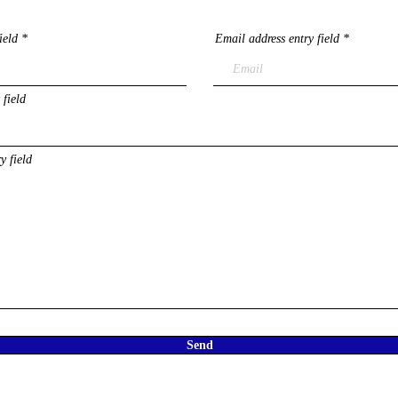
ield
Email address entry field
 field
y field
Send