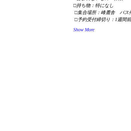
□持ち物：特になし
 □集合場所：峰麓舎　バス
 □予約受付締切り：1週間
Show More