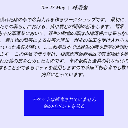
Tue 27 May
  |  
峰麓舎
獲れた猪の革で名刺入れを作るワークショップです。 最初に
たちの暮らしにおける、猪や鹿との関係の話をします。 通常
ある皮革産業において、野生の動物の革は市場流通には乗らな
。 農作物の獣害による被害の増加、獣皮の加工を受け入れる
といった条件が整い、ここ数年日本では野生の猪や鹿革の利用
ます。 この体験で使う革は、相模原市藤野地区で有害駆除や
れた猪の皮をなめしたものです。 革の裁断と金具の取り付け
作ることができるキットを使用しますので革細工初心者でも取
内容になっています。
チケットは販売されていません
他のイベントを見る