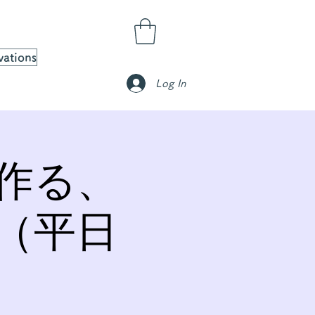
vations
Log In
作る、
（平日