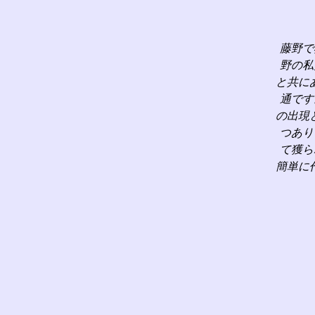
藤野で
野の私
と共に
通です
の出現
つあり
て獲ら
簡単に