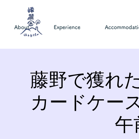
About
Experience
Accommodati
藤野で獲れ
カードケー
午