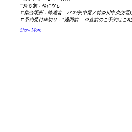
□持ち物：特になし
 □集合場所：峰麓舎　バス停(中尾／神奈川中央交通)
 □予約受付締切り：1週間前 　※直前のご予約はご相
Show More