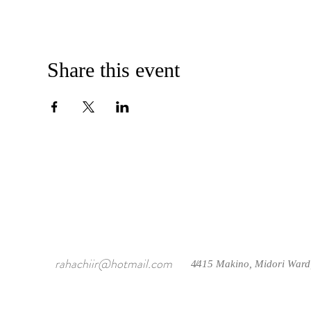
Share this event
rahachiir@hotmail.com
4415 Makino, Midori Ward
/