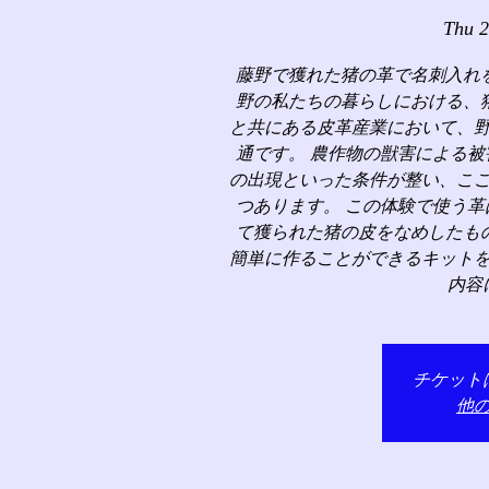
Thu 
藤野で獲れた猪の革で名刺入れ
野の私たちの暮らしにおける、
と共にある皮革産業において、
通です。 農作物の獣害による
の出現といった条件が整い、こ
つあります。 この体験で使う
て獲られた猪の皮をなめしたも
簡単に作ることができるキット
内容
チケット
他