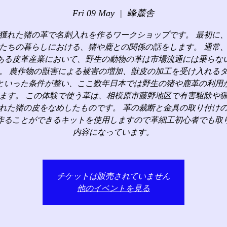
Fri 09 May
  |  
峰麓舎
獲れた猪の革で名刺入れを作るワークショップです。 最初に
たちの暮らしにおける、猪や鹿との関係の話をします。 通常
ある皮革産業において、野生の動物の革は市場流通には乗らな
。 農作物の獣害による被害の増加、獣皮の加工を受け入れる
といった条件が整い、ここ数年日本では野生の猪や鹿革の利用
ます。 この体験で使う革は、相模原市藤野地区で有害駆除や
れた猪の皮をなめしたものです。 革の裁断と金具の取り付け
作ることができるキットを使用しますので革細工初心者でも取
内容になっています。
チケットは販売されていません
他のイベントを見る