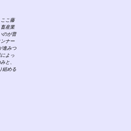
、ここ藤
、畜産業
いのが普
タンナー
が進みつ
猟によっ
のみと、
り組める