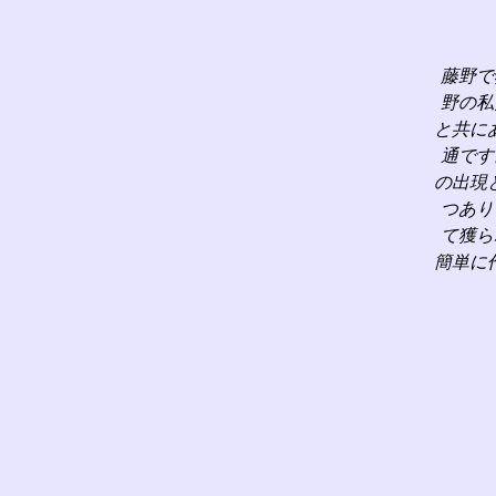
藤野で
野の私
と共に
通です
の出現
つあり
て獲ら
簡単に