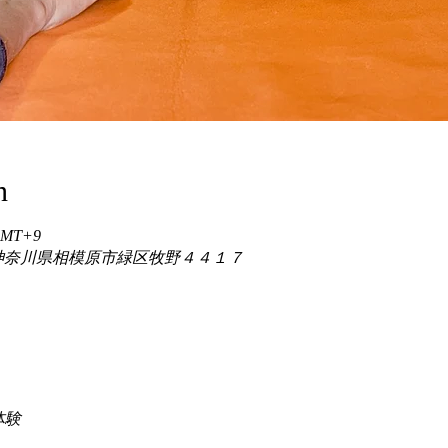
n
 GMT+9
86 神奈川県相模原市緑区牧野４４１７
験 