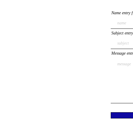
Name entry f
Subject entry
Message entr