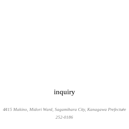
inquiry
4415 Makino, Midori Ward, Sagamihara City, Kanagawa Prefecture
/
/
252-0186