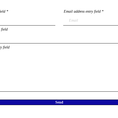
ield
Email address entry field
 field
y field
Send