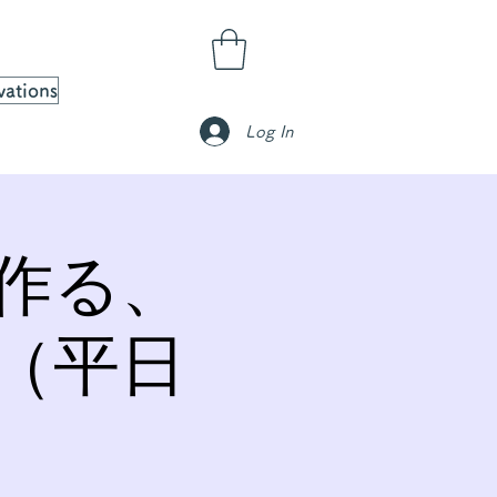
vations
Log In
作る、
（平日