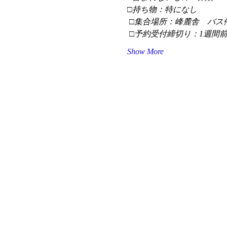
□持ち物：特になし
 □集合場所：峰麓舎　バス
 □予約受付締切り：1週間
Show More