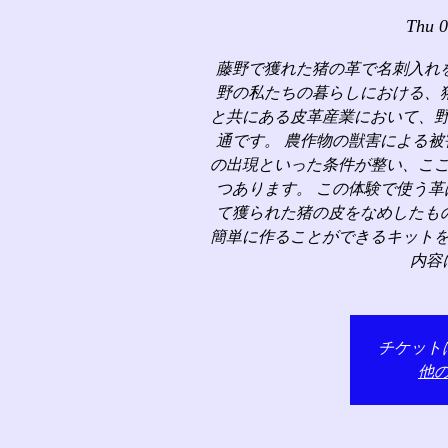
Thu 
藤野で獲れた猪の革で名刺入れ
野の私たちの暮らしにおける、
と共にある皮革産業において、
通です。 農作物の獣害による
の出現といった条件が整い、こ
つあります。 この体験で使う
て獲られた猪の皮をなめしたも
簡単に作ることができるキット
内容
チケット
他