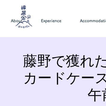
About
Experience
Accommodati
藤野で獲れ
カードケー
午