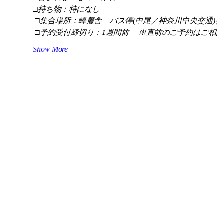
□持ち物：特になし
 □集合場所：峰麓舎　バス停(中尾／神奈川中央交通)
 □予約受付締切り：1週間前 　※直前のご予約はご相
Show More