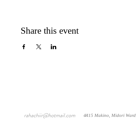
Share this event
rahachiir@hotmail.com
4415 Makino, Midori Ward
/