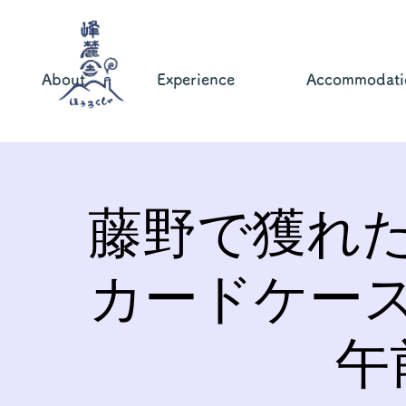
About
Experience
Accommodati
藤野で獲れ
カードケー
午