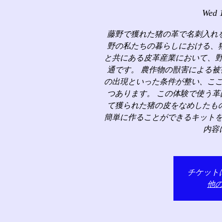
Wed 
藤野で獲れた猪の革で名刺入れ
野の私たちの暮らしにおける、
と共にある皮革産業において、
通です。 農作物の獣害による
の出現といった条件が整い、こ
つあります。 この体験で使う
て獲られた猪の皮をなめしたも
簡単に作ることができるキット
内容
チケット
他