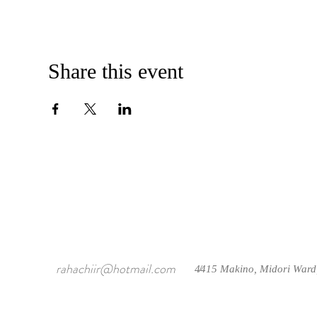
Share this event
rahachiir@hotmail.com
4415 Makino, Midori Ward
/