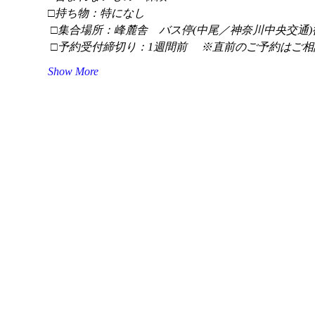
□持ち物：特になし
 □集合場所：峰麓舎　バス停(中尾／神奈川中央交通)
 □予約受付締切り：1週間前 　※直前のご予約はご相
Show More