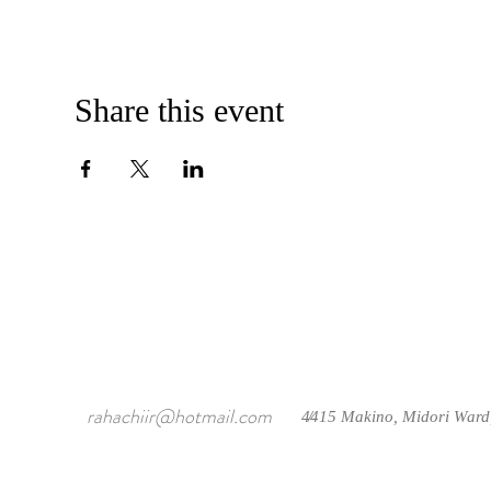
Share this event
rahachiir@hotmail.com
4415 Makino, Midori Ward
/