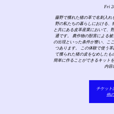
Fri 
藤野で獲れた猪の革で名刺入れ
野の私たちの暮らしにおける、
と共にある皮革産業において、
通です。 農作物の獣害による
の出現といった条件が整い、こ
つあります。 この体験で使う
て獲られた猪の皮をなめしたも
簡単に作ることができるキット
内容
チケット
他