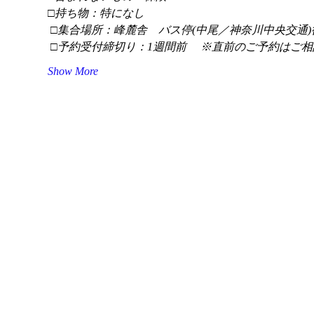
□持ち物：特になし
 □集合場所：峰麓舎　バス停(中尾／神奈川中央交通)
 □予約受付締切り：1週間前 　※直前のご予約はご相
Show More