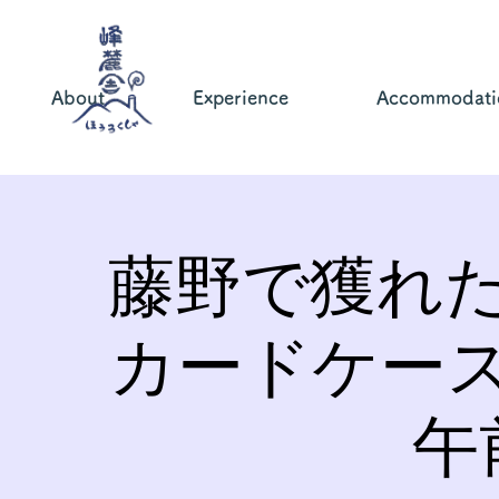
About
Experience
Accommodati
藤野で獲れ
カードケー
午