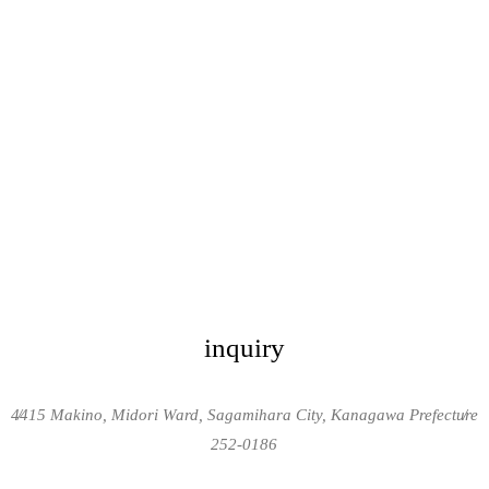
inquiry
4415 Makino, Midori Ward, Sagamihara City, Kanagawa Prefecture
/
/
252-0186