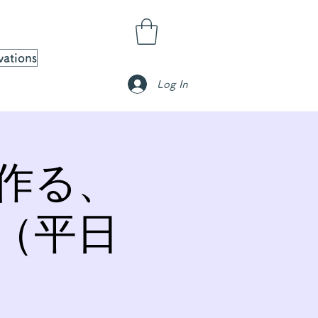
vations
Log In
作る、
（平日