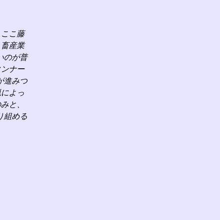
、ここ藤
、畜産業
いのが普
タンナー
が進みつ
猟によっ
のみと、
り組める