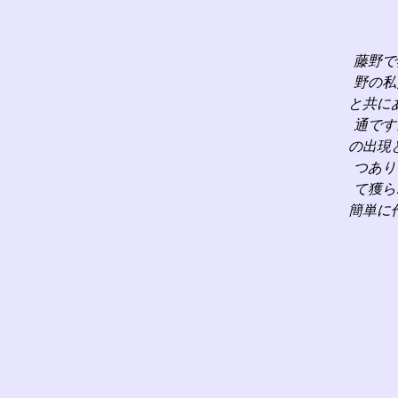
藤野で
野の私
と共に
通です
の出現
つあり
て獲ら
簡単に