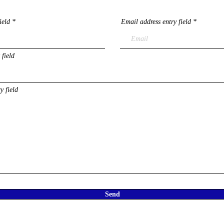
ield
Email address entry field
 field
y field
Send