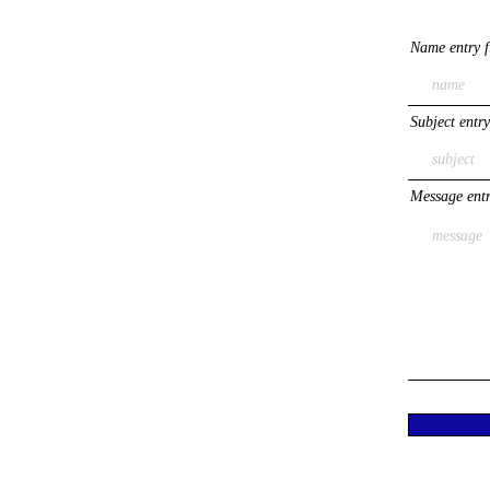
Name entry f
Subject entry
Message entr