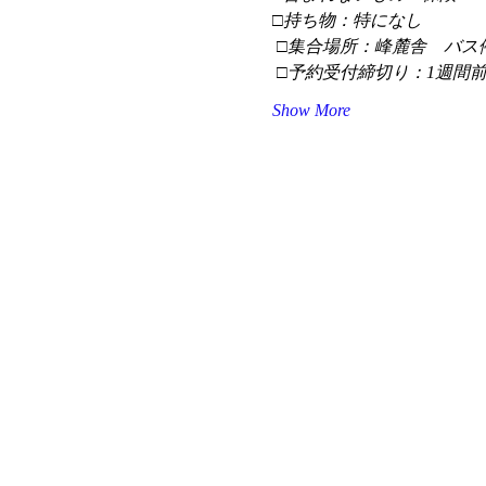
□持ち物：特になし
 □集合場所：峰麓舎　バス
 □予約受付締切り：1週間
Show More