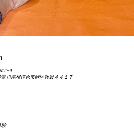
n
 GMT+9
86 神奈川県相模原市緑区牧野４４１７
験 