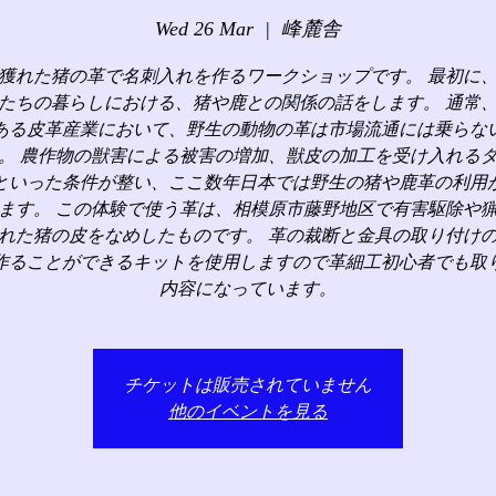
Wed 26 Mar
  |  
峰麓舎
獲れた猪の革で名刺入れを作るワークショップです。 最初に
たちの暮らしにおける、猪や鹿との関係の話をします。 通常
ある皮革産業において、野生の動物の革は市場流通には乗らな
。 農作物の獣害による被害の増加、獣皮の加工を受け入れる
といった条件が整い、ここ数年日本では野生の猪や鹿革の利用
ます。 この体験で使う革は、相模原市藤野地区で有害駆除や
れた猪の皮をなめしたものです。 革の裁断と金具の取り付け
作ることができるキットを使用しますので革細工初心者でも取
内容になっています。
チケットは販売されていません
他のイベントを見る