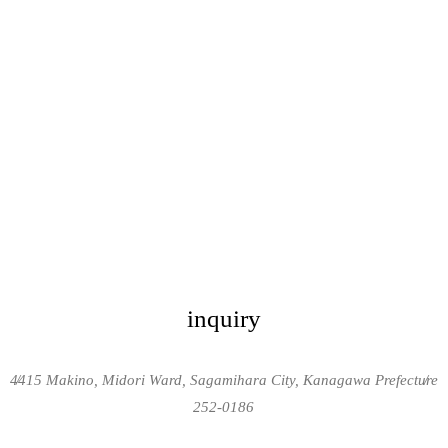
inquiry
4415 Makino, Midori Ward, Sagamihara City, Kanagawa Prefecture
/
/
252-0186