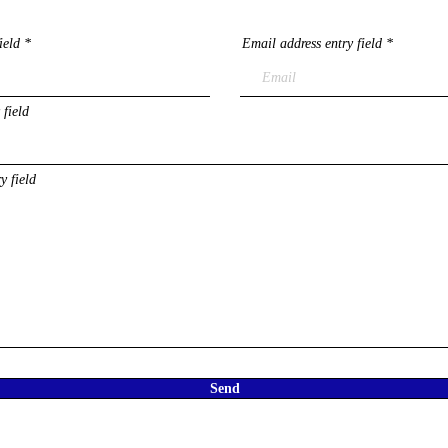
ield
Email address entry field
 field
y field
Send