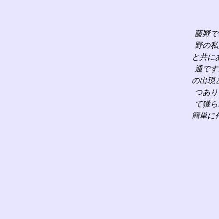
藤野で
野の私
と共に
通です
の出現
つあり
て獲ら
簡単に