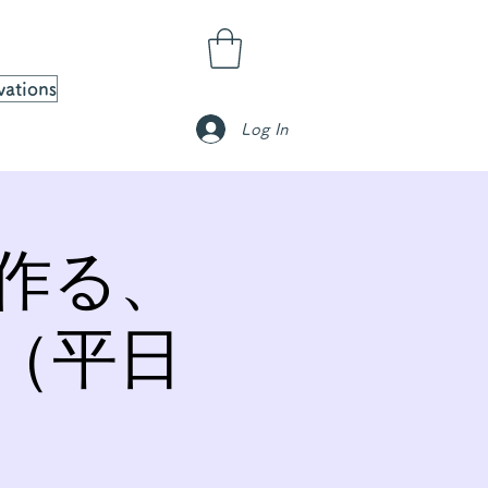
vations
Log In
作る、
（平日