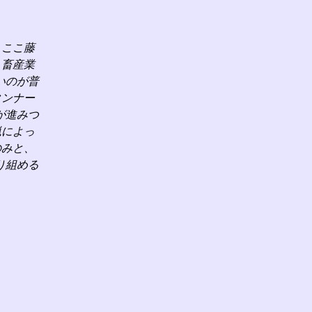
、ここ藤
、畜産業
いのが普
タンナー
が進みつ
猟によっ
のみと、
り組める