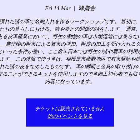
Fri 14 Mar
  |  
峰麓舎
獲れた猪の革で名刺入れを作るワークショップです。 最初に
たちの暮らしにおける、猪や鹿との関係の話をします。 通常
ある皮革産業において、野生の動物の革は市場流通には乗らな
。 農作物の獣害による被害の増加、獣皮の加工を受け入れる
といった条件が整い、ここ数年日本では野生の猪や鹿革の利用
ます。 この体験で使う革は、相模原市藤野地区で有害駆除や
れた猪の皮をなめしたものです。 革の裁断と金具の取り付け
作ることができるキットを使用しますので革細工初心者でも取
内容になっています。
チケットは販売されていません
他のイベントを見る