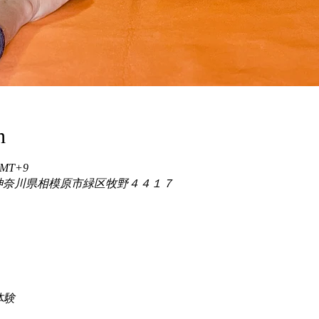
n
 GMT+9
86 神奈川県相模原市緑区牧野４４１７
験 