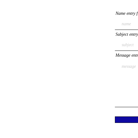
Name entry f
Subject entry
Message entr