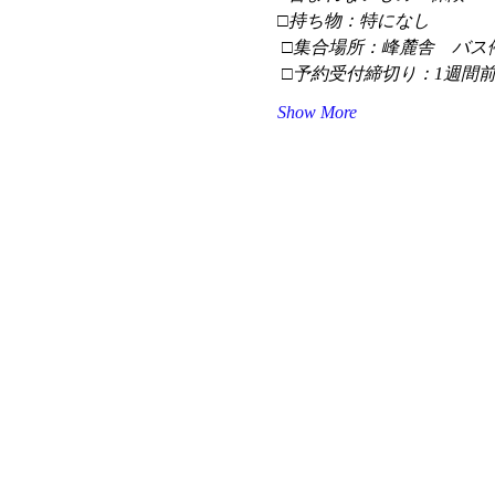
□持ち物：特になし
 □集合場所：峰麓舎　バス
 □予約受付締切り：1週間
Show More