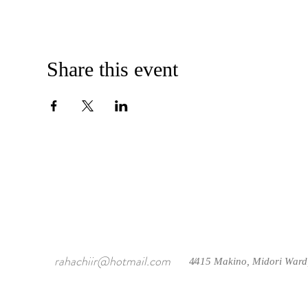
Share this event
rahachiir@hotmail.com
4415 Makino, Midori Ward
/