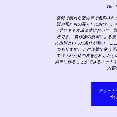
Thu 
藤野で獲れた猪の革で名刺入れ
野の私たちの暮らしにおける、
と共にある皮革産業において、
通です。 農作物の獣害による
の出現といった条件が整い、こ
つあります。 この体験で使う
て獲られた猪の皮をなめしたも
簡単に作ることができるキット
内容
チケット
他