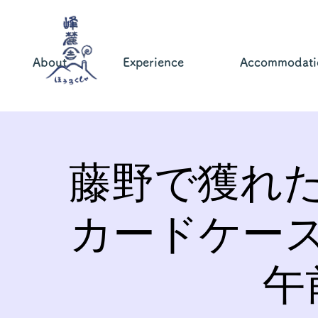
About
Experience
Accommodati
藤野で獲れ
カードケー
午