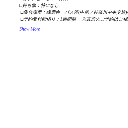
□持ち物：特になし
 □集合場所：峰麓舎　バス停(中尾／神奈川中央交通)
 □予約受付締切り：1週間前 　※直前のご予約はご相
Show More