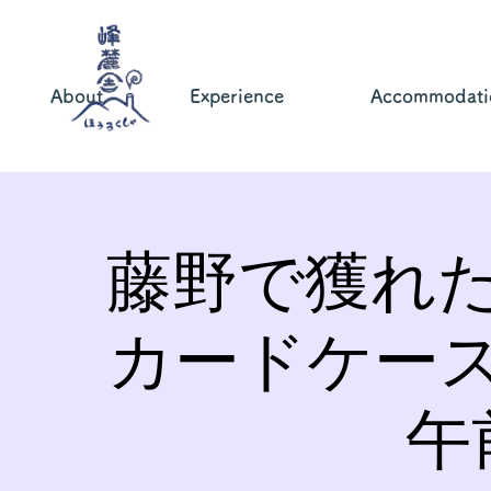
About
Experience
Accommodati
藤野で獲れ
カードケー
午