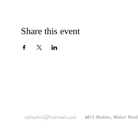
Share this event
rahachiir@hotmail.com
4415 Makino, Midori Ward
/