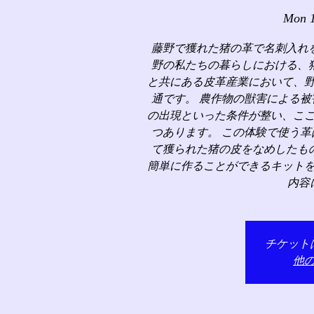
Mon 
藤野で獲れた猪の革で名刺入れ
野の私たちの暮らしにおける、
と共にある皮革産業において、
通です。 農作物の獣害による
の出現といった条件が整い、こ
つあります。 この体験で使う
て獲られた猪の皮をなめしたも
簡単に作ることができるキット
内容
チケット
他