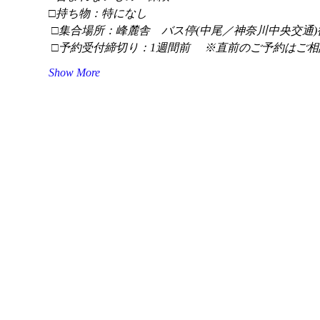
□持ち物：特になし
 □集合場所：峰麓舎　バス停(中尾／神奈川中央交通)
 □予約受付締切り：1週間前 　※直前のご予約はご相
Show More