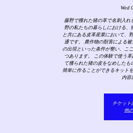
Wed 
藤野で獲れた猪の革で名刺入れ
野の私たちの暮らしにおける、
と共にある皮革産業において、
通です。 農作物の獣害による
の出現といった条件が整い、こ
つあります。 この体験で使う
て獲られた猪の皮をなめしたも
簡単に作ることができるキット
内容
チケット
他