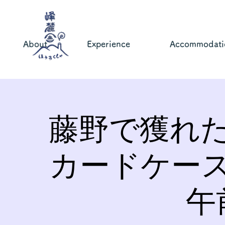
About
Experience
Accommodati
藤野で獲れ
カードケー
午