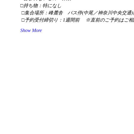
□持ち物：特になし
 □集合場所：峰麓舎　バス停(中尾／神奈川中央交通)
 □予約受付締切り：1週間前 　※直前のご予約はご相
Show More