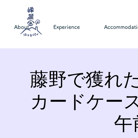
About
Experience
Accommodati
藤野で獲れ
カードケー
午