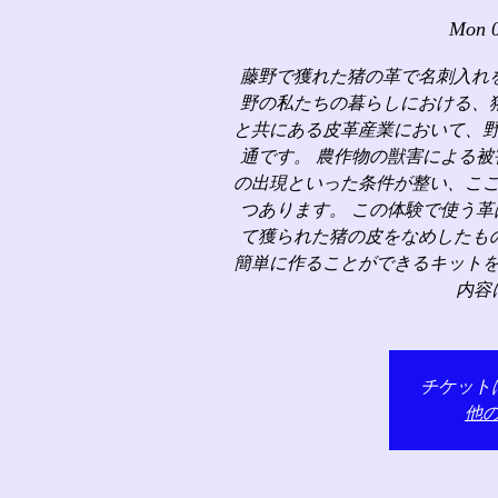
Mon 
藤野で獲れた猪の革で名刺入れ
野の私たちの暮らしにおける、
と共にある皮革産業において、
通です。 農作物の獣害による
の出現といった条件が整い、こ
つあります。 この体験で使う
て獲られた猪の皮をなめしたも
簡単に作ることができるキット
内容
チケット
他