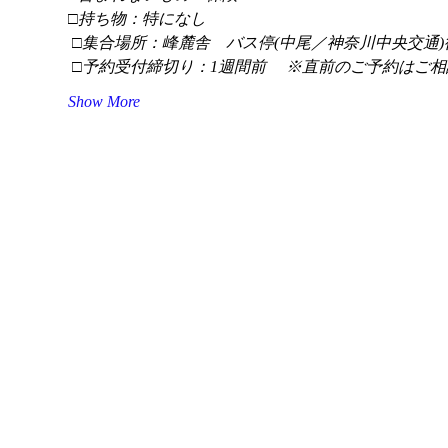
□持ち物：特になし
 □集合場所：峰麓舎　バス停(中尾／神奈川中央交通)
 □予約受付締切り：1週間前 　※直前のご予約はご相
Show More