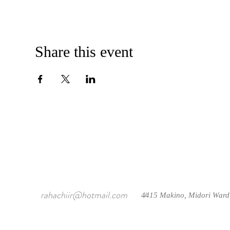
Share this event
rahachiir@hotmail.com
4415 Makino, Midori Ward
/