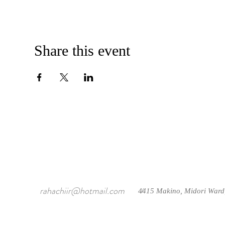
Share this event
rahachiir@hotmail.com
4415 Makino, Midori Ward
/