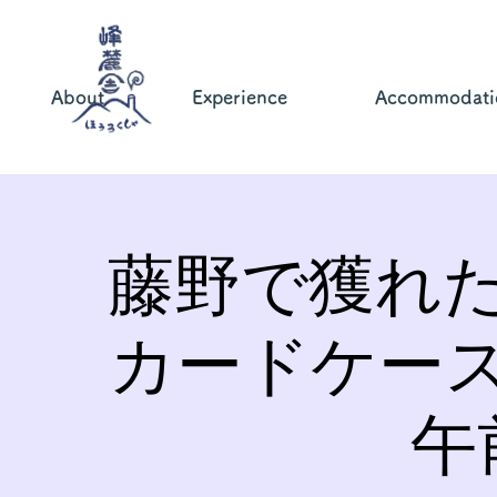
About
Experience
Accommodati
藤野で獲れ
カードケー
午