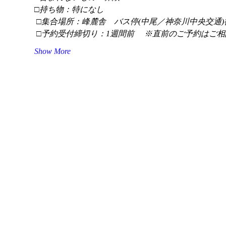
□持ち物：特になし
 □集合場所：峰麓舎　バス停(中尾／神奈川中央交通)
 □予約受付締切り：1週間前 　※直前のご予約はご相
Show More