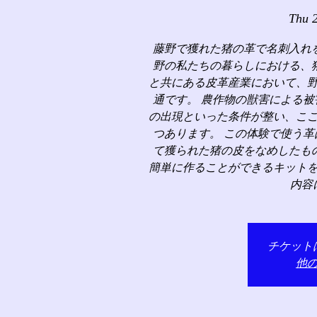
Thu 
藤野で獲れた猪の革で名刺入れ
野の私たちの暮らしにおける、
と共にある皮革産業において、
通です。 農作物の獣害による
の出現といった条件が整い、こ
つあります。 この体験で使う
て獲られた猪の皮をなめしたも
簡単に作ることができるキット
内容
チケット
他