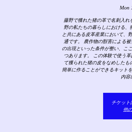
Mon 
藤野で獲れた猪の革で名刺入れ
野の私たちの暮らしにおける、
と共にある皮革産業において、
通です。 農作物の獣害による
の出現といった条件が整い、こ
つあります。 この体験で使う
て獲られた猪の皮をなめしたも
簡単に作ることができるキット
内容
チケット
他