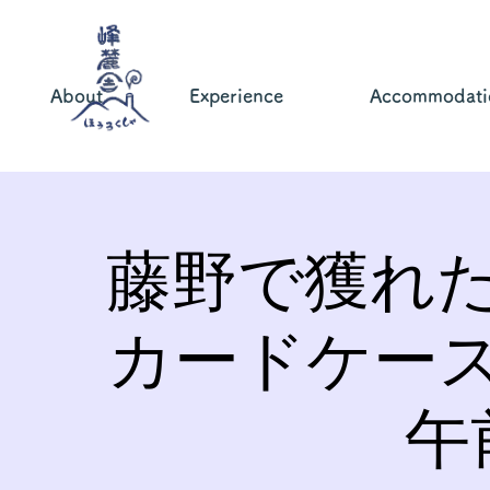
About
Experience
Accommodati
藤野で獲れ
カードケー
午