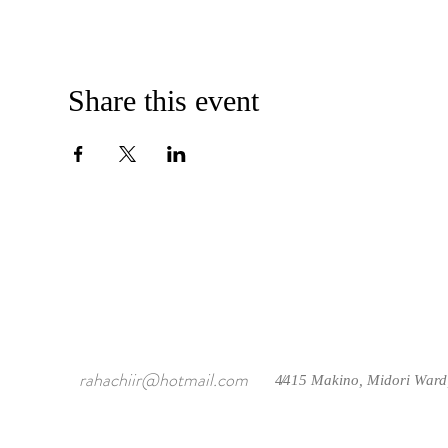
Share this event
rahachiir@hotmail.com
4415 Makino, Midori Ward
/