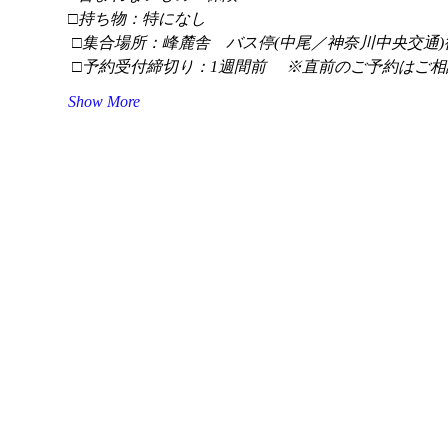
□持ち物：特になし
 □集合場所：峰麓舎　バス停(中尾／神奈川中央交通)
 □予約受付締切り：1週間前 　※直前のご予約はご相
Show More