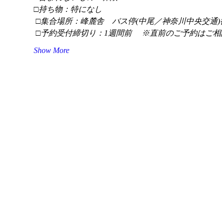
□持ち物：特になし
 □集合場所：峰麓舎　バス停(中尾／神奈川中央交通)
 □予約受付締切り：1週間前 　※直前のご予約はご相
Show More