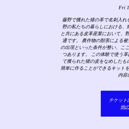
Fri 
藤野で獲れた猪の革で名刺入れ
野の私たちの暮らしにおける、
と共にある皮革産業において、
通です。 農作物の獣害による
の出現といった条件が整い、こ
つあります。 この体験で使う
て獲られた猪の皮をなめしたも
簡単に作ることができるキット
内容
チケット
他