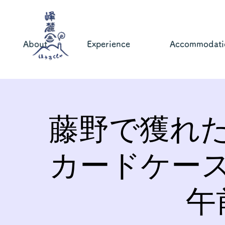
About
Experience
Accommodati
藤野で獲れ
カードケー
午