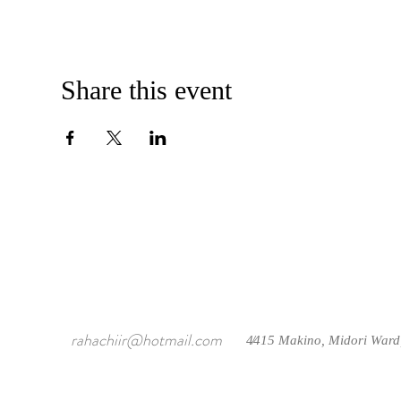
Share this event
rahachiir@hotmail.com
4415 Makino, Midori Ward
/