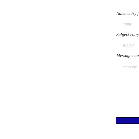
Name entry f
Subject entry
Message entr