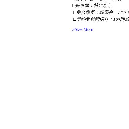
□持ち物：特になし
 □集合場所：峰麓舎　バス
 □予約受付締切り：1週間
Show More