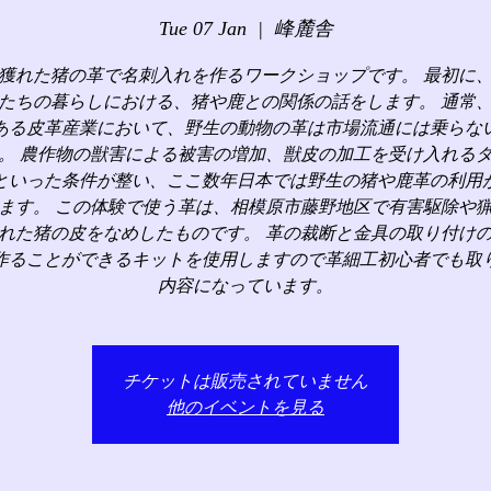
Tue 07 Jan
  |  
峰麓舎
獲れた猪の革で名刺入れを作るワークショップです。 最初に
たちの暮らしにおける、猪や鹿との関係の話をします。 通常
ある皮革産業において、野生の動物の革は市場流通には乗らな
。 農作物の獣害による被害の増加、獣皮の加工を受け入れる
といった条件が整い、ここ数年日本では野生の猪や鹿革の利用
ます。 この体験で使う革は、相模原市藤野地区で有害駆除や
れた猪の皮をなめしたものです。 革の裁断と金具の取り付け
作ることができるキットを使用しますので革細工初心者でも取
内容になっています。
チケットは販売されていません
他のイベントを見る