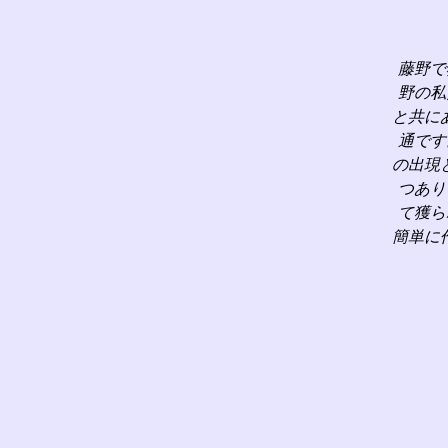
藤野で
野の私
と共に
通です
の出現
つあり
て獲ら
簡単に