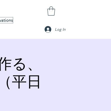
vations
Log In
作る、
（平日