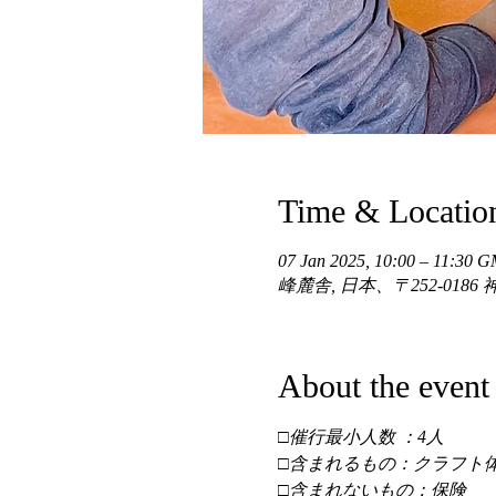
Time & Locatio
07 Jan 2025, 10:00 – 11:30 
峰麓舎, 日本、〒252-01
About the event
□催行最小人数 ：4人 
□含まれるもの：クラフト体
□含まれないもの：保険 