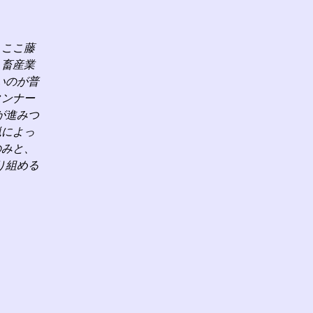
、ここ藤
、畜産業
いのが普
タンナー
が進みつ
猟によっ
のみと、
り組める