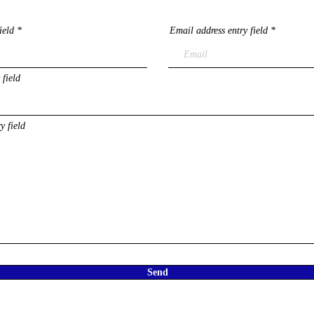
ield
Email address entry field
 field
y field
Send