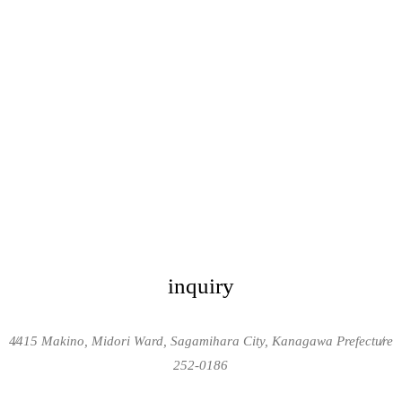
inquiry
4415 Makino, Midori Ward, Sagamihara City, Kanagawa Prefecture
/
/
252-0186