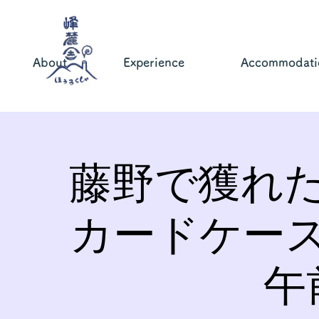
About
Experience
Accommodati
藤野で獲れ
カードケー
午