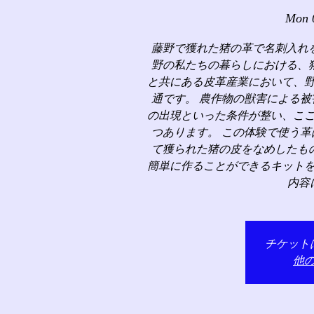
Mon 
藤野で獲れた猪の革で名刺入れ
野の私たちの暮らしにおける、
と共にある皮革産業において、
通です。 農作物の獣害による
の出現といった条件が整い、こ
つあります。 この体験で使う
て獲られた猪の皮をなめしたも
簡単に作ることができるキット
内容
チケット
他