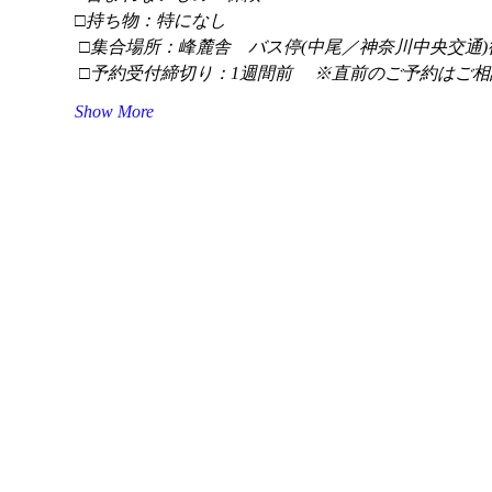
□持ち物：特になし
 □集合場所：峰麓舎　バス停(中尾／神奈川中央交通)
 □予約受付締切り：1週間前 　※直前のご予約はご相
Show More