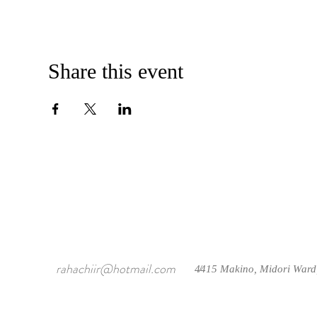
Share this event
rahachiir@hotmail.com
4415 Makino, Midori Ward
/