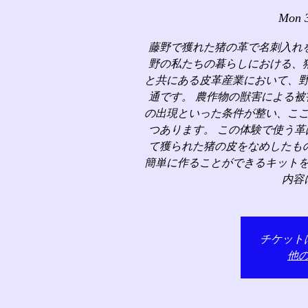
Mon 
藤野で獲れた猪の革で名刺入れ
野の私たちの暮らしにおける、
と共にある皮革産業において、
通です。 農作物の獣害による
の出現といった条件が整い、こ
つあります。 この体験で使う
て獲られた猪の皮をなめしたも
簡単に作ることができるキット
内容
チケット
他