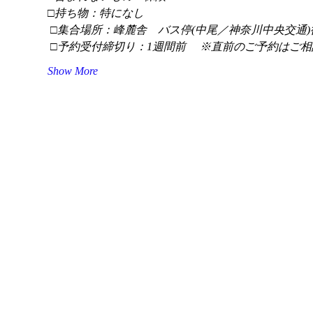
□持ち物：特になし
 □集合場所：峰麓舎　バス停(中尾／神奈川中央交通)
 □予約受付締切り：1週間前 　※直前のご予約はご相
Show More