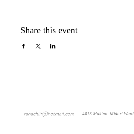
Share this event
rahachiir@hotmail.com
4415 Makino, Midori Ward
/