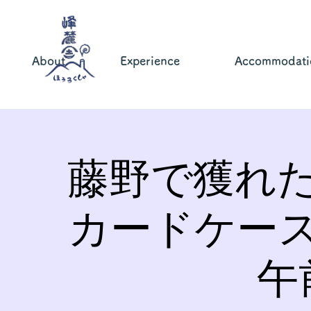
About
Experience
Accommodati
藤野で獲れ
カードケー
午