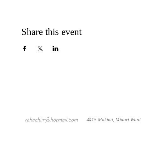
Share this event
rahachiir@hotmail.com
4415 Makino, Midori Ward
/