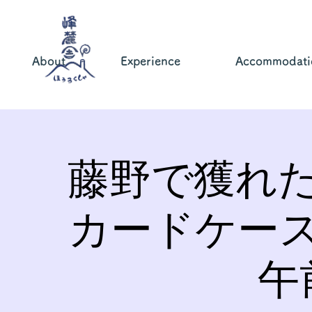
About
Experience
Accommodati
藤野で獲れ
カードケー
午