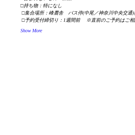
□持ち物：特になし
 □集合場所：峰麓舎　バス停(中尾／神奈川中央交通)
 □予約受付締切り：1週間前 　※直前のご予約はご相
Show More