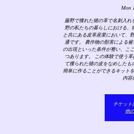
Mon 
藤野で獲れた猪の革で名刺入れ
野の私たちの暮らしにおける、
と共にある皮革産業において、
通です。 農作物の獣害による
の出現といった条件が整い、こ
つあります。 この体験で使う
て獲られた猪の皮をなめしたも
簡単に作ることができるキット
内容
チケット
他