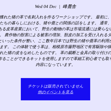
Wed 04 Dec
  |  
峰麓舎
獲れた猪の革で名刺入れを作るワークショップです。 最初に
たちの暮らしにおける、猪や鹿との関係の話をします。 通常
ある皮革産業において、野生の動物の革は市場流通には乗らな
。 農作物の獣害による被害の増加、獣皮の加工を受け入れる
といった条件が整い、ここ数年日本では野生の猪や鹿革の利用
ます。 この体験で使う革は、相模原市藤野地区で有害駆除や
れた猪の皮をなめしたものです。 革の裁断と金具の取り付け
作ることができるキットを使用しますので革細工初心者でも取
内容になっています。
チケットは販売されていません
他のイベントを見る