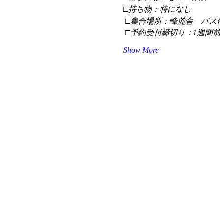
□持ち物：特になし
 □集合場所：峰麓舎　バス
 □予約受付締切り：1週間
Show More