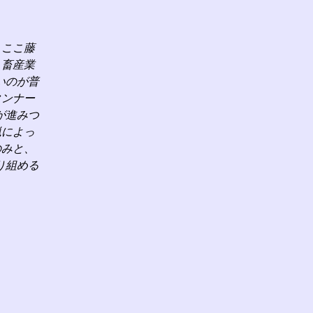
、ここ藤
、畜産業
いのが普
タンナー
が進みつ
猟によっ
のみと、
り組める