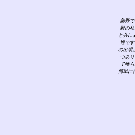
藤野で
野の私
と共に
通です
の出現
つあり
て獲ら
簡単に