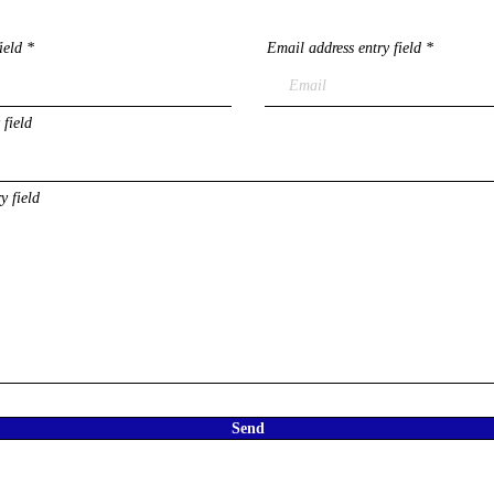
ield
Email address entry field
 field
y field
Send