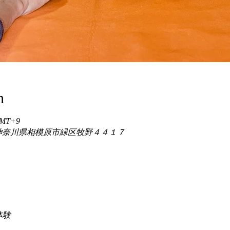
n
 GMT+9
86 神奈川県相模原市緑区牧野４４１７
験 