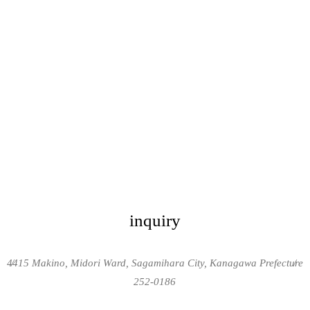
inquiry
4415 Makino, Midori Ward, Sagamihara City, Kanagawa Prefecture
/
/
252-0186