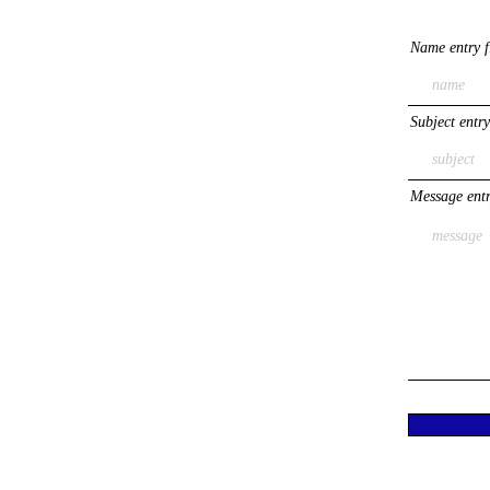
Name entry f
Subject entry
Message entr