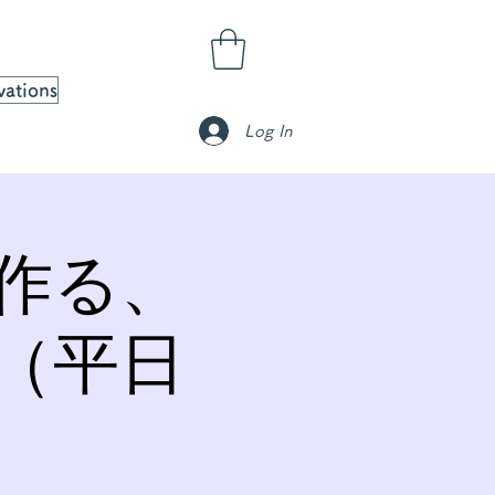
vations
Log In
作る、
（平日