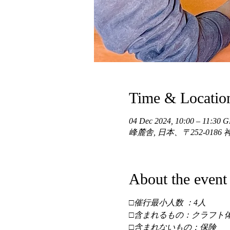
Time & Locatio
04 Dec 2024, 10:00 – 11:30
峰麓舎, 日本、〒252-01
About the event
□催行最小人数 ：4人 
□含まれるもの：クラフト体
□含まれないもの：保険 