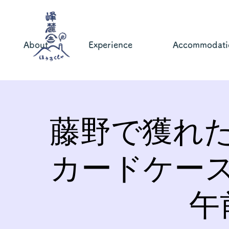
About
Experience
Accommodati
藤野で獲れ
カードケー
午