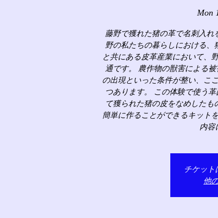
Mon 
藤野で獲れた猪の革で名刺入れ
野の私たちの暮らしにおける、
と共にある皮革産業において、
通です。 農作物の獣害による
の出現といった条件が整い、こ
つあります。 この体験で使う
て獲られた猪の皮をなめしたも
簡単に作ることができるキット
内容
チケット
他