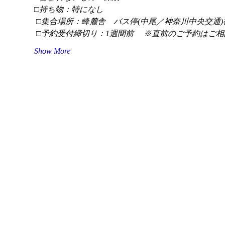
□持ち物：特になし
 □集合場所：峰麓舎　バス停(中尾／神奈川中央交通)
 □予約受付締切り：1週間前 　※直前のご予約はご相
Show More