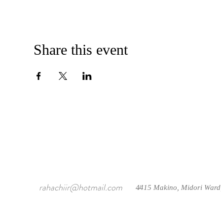
Share this event
rahachiir@hotmail.com
4415 Makino, Midori Ward
/