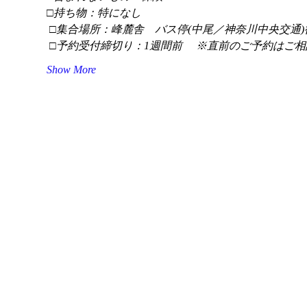
□持ち物：特になし
 □集合場所：峰麓舎　バス停(中尾／神奈川中央交通)
 □予約受付締切り：1週間前 　※直前のご予約はご相
Show More