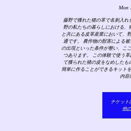
Mon 
藤野で獲れた猪の革で名刺入れ
野の私たちの暮らしにおける、
と共にある皮革産業において、
通です。 農作物の獣害による
の出現といった条件が整い、こ
つあります。 この体験で使う
て獲られた猪の皮をなめしたも
簡単に作ることができるキット
内容
チケット
他