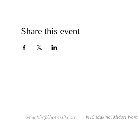
Share this event
rahachiir@hotmail.com
4415 Makino, Midori Ward
/