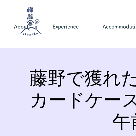
About
Experience
Accommodati
藤野で獲れ
カードケー
午