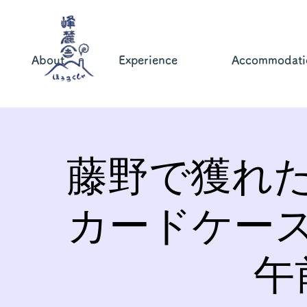
About
Experience
Accommodati
藤野で獲れ
カードケー
午