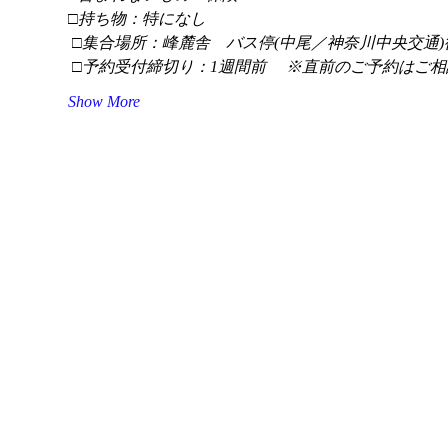
□持ち物：特になし
 □集合場所：峰麓舎　バス停(中尾／神奈川中央交通)
 □予約受付締切り：1週間前 　※直前のご予約はご相
Show More