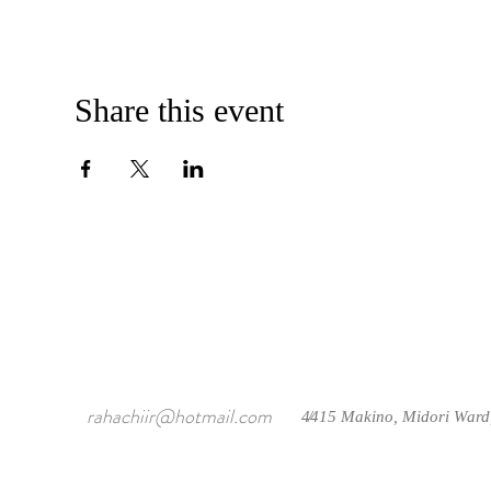
Share this event
rahachiir@hotmail.com
4415 Makino, Midori Ward
/