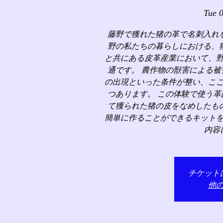
Tue 
藤野で獲れた猪の革で名刺入れ
野の私たちの暮らしにおける、
と共にある皮革産業において、
通です。 農作物の獣害による
の出現といった条件が整い、こ
つあります。 この体験で使う
て獲られた猪の皮をなめしたも
簡単に作ることができるキット
内容
チケット
他