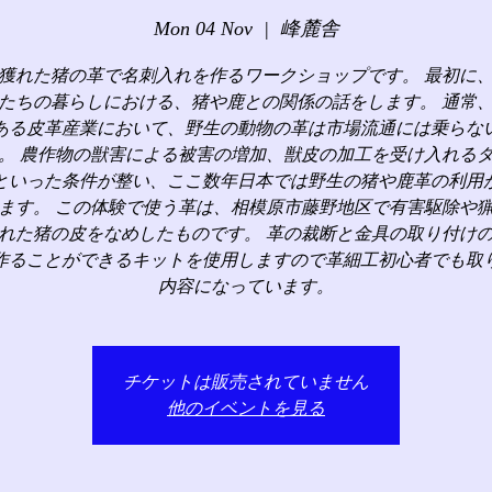
Mon 04 Nov
  |  
峰麓舎
獲れた猪の革で名刺入れを作るワークショップです。 最初に
たちの暮らしにおける、猪や鹿との関係の話をします。 通常
ある皮革産業において、野生の動物の革は市場流通には乗らな
。 農作物の獣害による被害の増加、獣皮の加工を受け入れる
といった条件が整い、ここ数年日本では野生の猪や鹿革の利用
ます。 この体験で使う革は、相模原市藤野地区で有害駆除や
れた猪の皮をなめしたものです。 革の裁断と金具の取り付け
作ることができるキットを使用しますので革細工初心者でも取
内容になっています。
チケットは販売されていません
他のイベントを見る