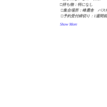
□持ち物：特になし
 □集合場所：峰麓舎　バス
 □予約受付締切り：1週間
Show More