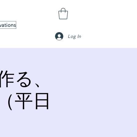
vations
Log In
作る、
（平日