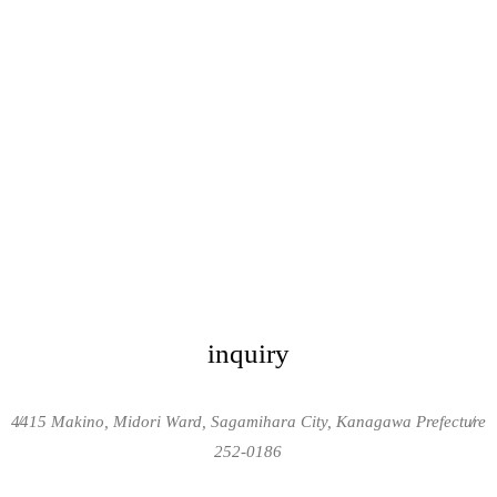
inquiry
4415 Makino, Midori Ward, Sagamihara City, Kanagawa Prefecture
/
/
252-0186