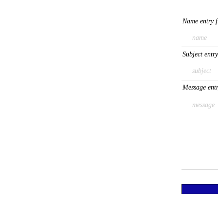
Name entry f
Subject entry
Message entr