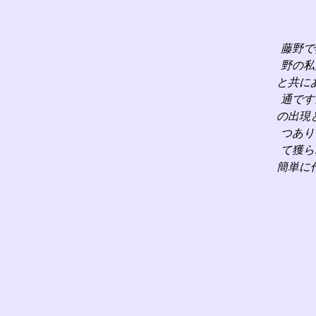
藤野で
野の私
と共に
通です
の出現
つあり
て獲ら
簡単に