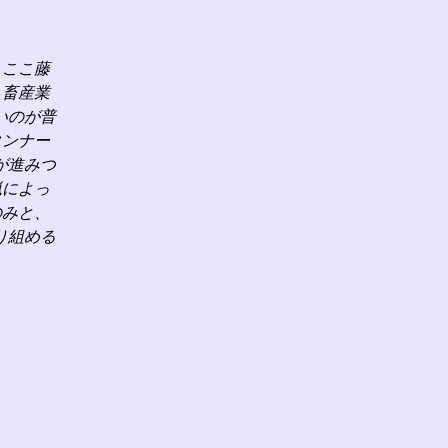
、ここ藤
、畜産業
いのが普
タンナー
が進みつ
猟によっ
のみと、
り組める