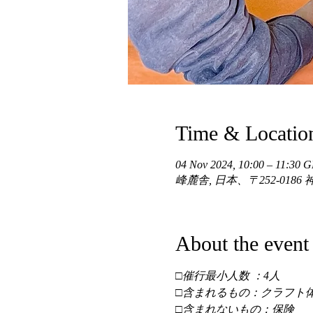
Time & Locatio
04 Nov 2024, 10:00 – 11:30
峰麓舎, 日本、〒252-01
About the event
□催行最小人数 ：4人 
□含まれるもの：クラフト体
□含まれないもの：保険 