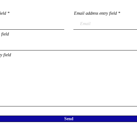
ield
Email address entry field
 field
y field
Send