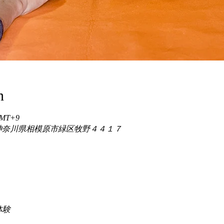
n
 GMT+9
86 神奈川県相模原市緑区牧野４４１７
験 