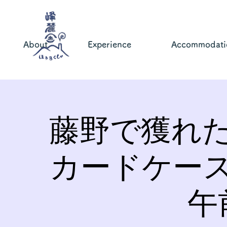
About
Experience
Accommodati
藤野で獲れ
カードケー
午