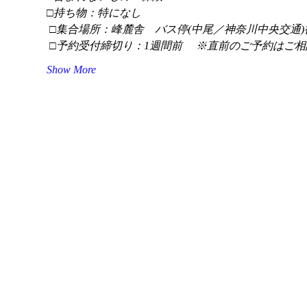
□持ち物：特になし
 □集合場所：峰麓舎　バス停(中尾／神奈川中央交通)
 □予約受付締切り：1週間前 　※直前のご予約はご相
Show More