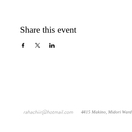
Share this event
rahachiir@hotmail.com
4415 Makino, Midori Ward
/