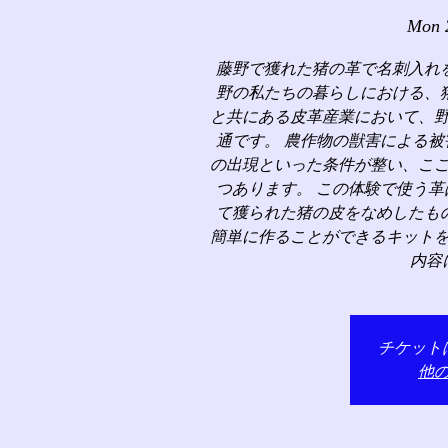
Mon 
藤野で獲れた猪の革で名刺入れ
野の私たちの暮らしにおける、
と共にある皮革産業において、
通です。 農作物の獣害による
の出現といった条件が整い、こ
つあります。 この体験で使う
て獲られた猪の皮をなめしたも
簡単に作ることができるキット
内容
チケット
他