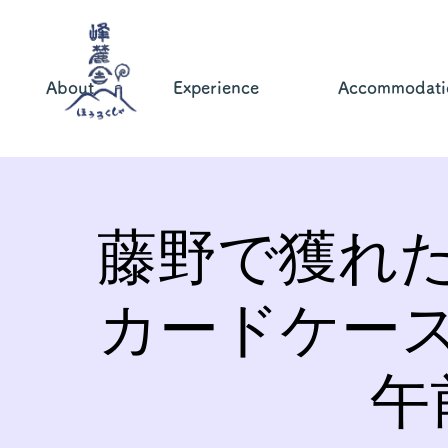
About
Experience
Accommodati
藤野で獲れ
カードケー
午