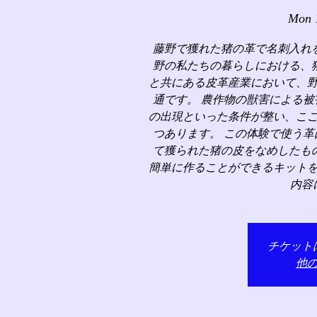
Mon 
藤野で獲れた猪の革で名刺入れ
野の私たちの暮らしにおける、
と共にある皮革産業において、
通です。 農作物の獣害による
の出現といった条件が整い、こ
つあります。 この体験で使う
て獲られた猪の皮をなめしたも
簡単に作ることができるキット
内容
チケット
他