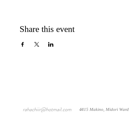
Share this event
rahachiir@hotmail.com
4415 Makino, Midori Ward
/