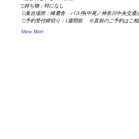
□持ち物：特になし
 □集合場所：峰麓舎　バス停(中尾／神奈川中央交通)
 □予約受付締切り：1週間前 　※直前のご予約はご相
Show More