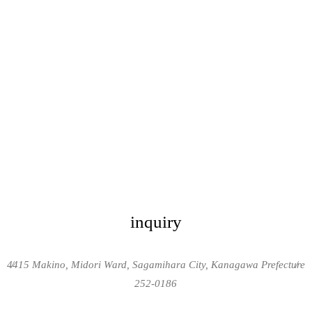
inquiry
4415 Makino, Midori Ward, Sagamihara City, Kanagawa Prefecture
/
/
252-0186