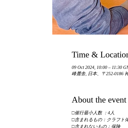
Time & Locatio
09 Oct 2024, 10:00 – 11:30 
峰麓舎, 日本、〒252-01
About the event
□催行最小人数 ：4人 
□含まれるもの：クラフト体
□含まれないもの：保険 