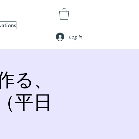
vations
Log In
作る、
（平日