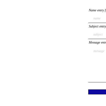
Name entry f
Subject entry
Message entr