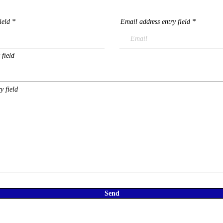
ield
Email address entry field
 field
y field
Send