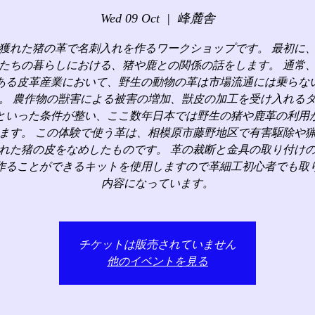
Wed 09 Oct
  |  
峰麓舎
獲れた猪の革で名刺入れを作るワークショップです。 最初に
たちの暮らしにおける、猪や鹿との関係の話をします。 通常
ある皮革産業において、野生の動物の革は市場流通には乗らな
。 農作物の獣害による被害の増加、獣皮の加工を受け入れる
といった条件が整い、ここ数年日本では野生の猪や鹿革の利用
ます。 この体験で使う革は、相模原市藤野地区で有害駆除や
れた猪の皮をなめしたものです。 革の裁断と金具の取り付け
作ることができるキットを使用しますので革細工初心者でも取
内容になっています。
チケットは販売されていません
他のイベントを見る