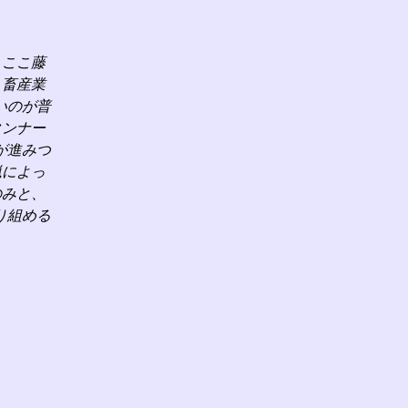
、ここ藤
、畜産業
いのが普
タンナー
が進みつ
猟によっ
のみと、
り組める