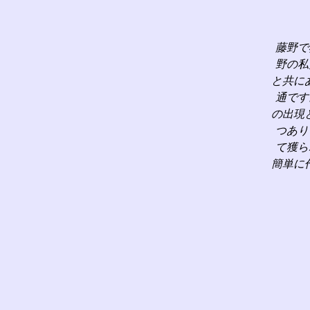
藤野で
野の私
と共に
通です
の出現
つあり
て獲ら
簡単に