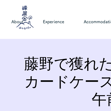
About
Experience
Accommodati
藤野で獲れ
カードケー
午