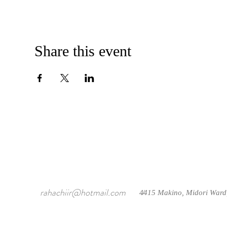
Share this event
rahachiir@hotmail.com
4415 Makino, Midori Ward
/