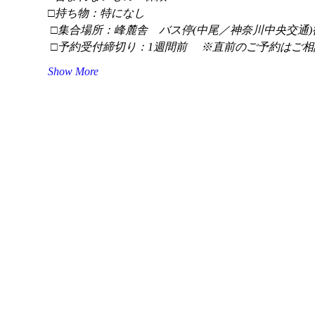
□持ち物：特になし
 □集合場所：峰麓舎　バス停(中尾／神奈川中央交通)
 □予約受付締切り：1週間前 　※直前のご予約はご相
Show More