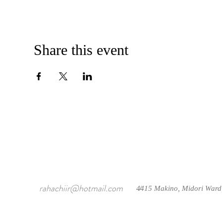
Share this event
rahachiir@hotmail.com
4415 Makino, Midori Ward
/