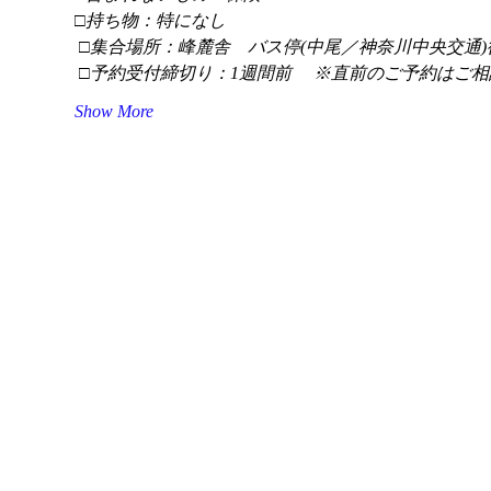
□持ち物：特になし
 □集合場所：峰麓舎　バス停(中尾／神奈川中央交通)
 □予約受付締切り：1週間前 　※直前のご予約はご相
Show More