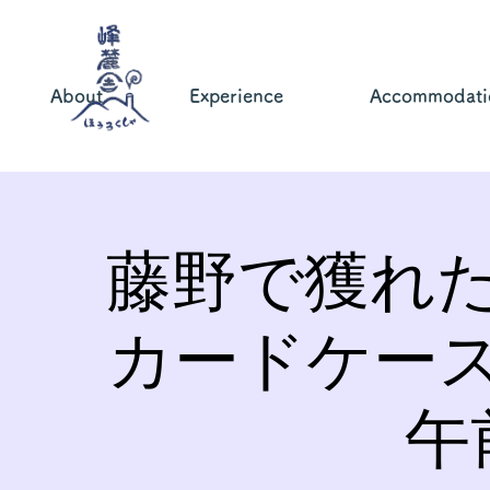
About
Experience
Accommodati
藤野で獲れ
カードケー
午