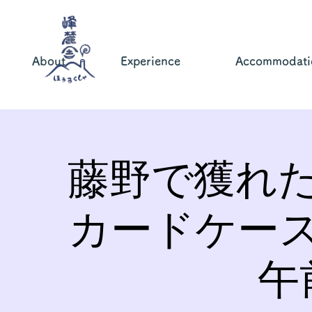
About
Experience
Accommodati
藤野で獲れ
カードケー
午