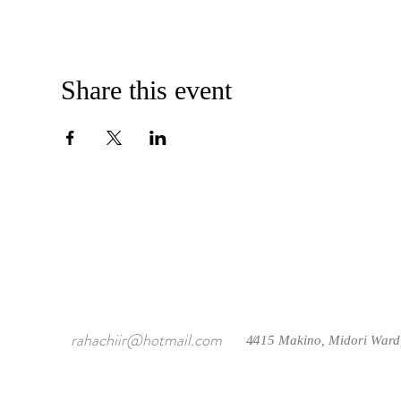
Share this event
rahachiir@hotmail.com
4415 Makino, Midori Ward
/