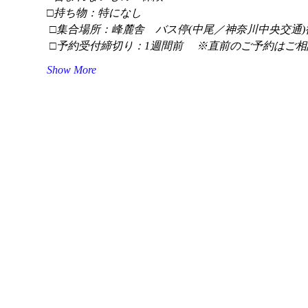
□持ち物：特になし
 □集合場所：峰麓舎　バス停(中尾／神奈川中央交通)
 □予約受付締切り：1週間前 　※直前のご予約はご相
Show More