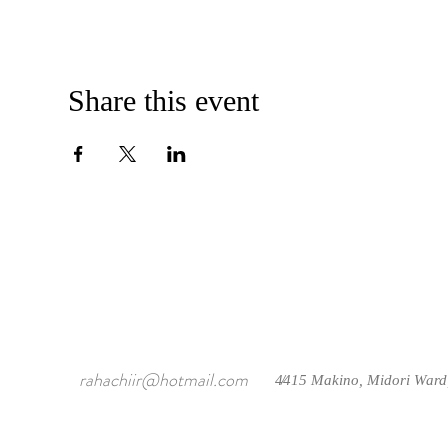
Share this event
rahachiir@hotmail.com
4415 Makino, Midori Ward
/