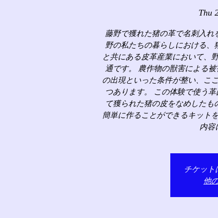
Thu 
藤野で獲れた猪の革で名刺入れ
野の私たちの暮らしにおける、
と共にある皮革産業において、
通です。 農作物の獣害による
の出現といった条件が整い、こ
つあります。 この体験で使う
て獲られた猪の皮をなめしたも
簡単に作ることができるキット
内容
チケット
他