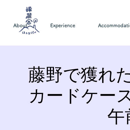
About
Experience
Accommodati
藤野で獲れ
カードケー
午