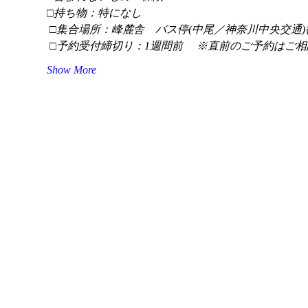
□持ち物：特になし
 □集合場所：峰麓舎　バス停(中尾／神奈川中央交通)
 □予約受付締切り：1週間前 　※直前のご予約はご相
Show More