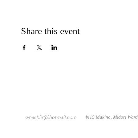
Share this event
rahachiir@hotmail.com
4415 Makino, Midori Ward
/