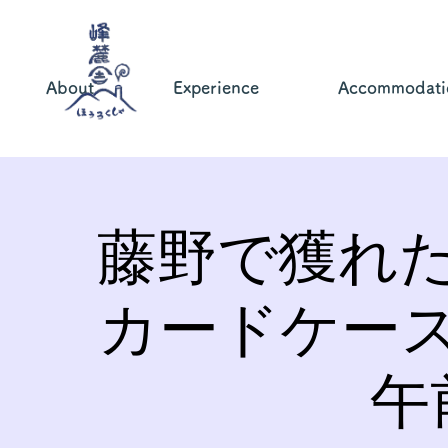
About
Experience
Accommodati
藤野で獲れ
カードケー
午