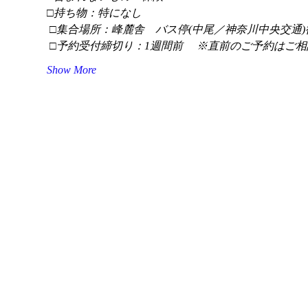
□持ち物：特になし
 □集合場所：峰麓舎　バス停(中尾／神奈川中央交通)
 □予約受付締切り：1週間前 　※直前のご予約はご相
Show More