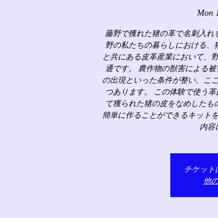
Mon 
藤野で獲れた猪の革で名刺入れ
野の私たちの暮らしにおける、
と共にある皮革産業において、
通です。 農作物の獣害による
の出現といった条件が整い、こ
つあります。 この体験で使う
て獲られた猪の皮をなめしたも
簡単に作ることができるキット
内容
チケット
他